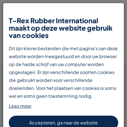
T-Rex Rubber International
maakt op deze website gebruik
van cookies
Juridisch
Dit zijn kleine bestanden die met pagina’s van deze
website worden meegestuurd en door uw browser
op de harde schrijf van uw computer worden
opgeslagen. Er zijn verschillende soorten cookies
die gebruikt worden voor verschillende
Algemene voorwaarden
doeleinden. Voor het plaatsen van cookies is soms
Privacy policy
wel en soms geen toestemming nodig.
Lees meer
Disclaimer
T-Rex Rubber International, Media Artists en derden
Code of Conduct
(waaronder Google) verzamelen met technieken
Accepteren, ga naar de website