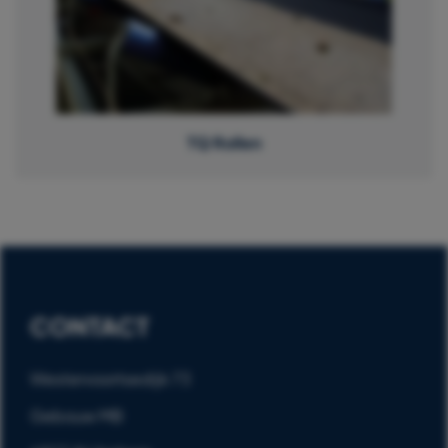
TQ Rollen
CONTACT
Westervoortsedijk 73
Gebouw MB