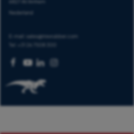
6827 AV Arnhem
Nederland
E-mail: sales@trexrubber.com
Tel: +31 26 7508 300