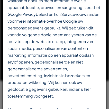
waaronder cookies meer informatie over je
apparaat, locatie, browser en surfgedrag. Lees het
DOWNLOAD CATALOGUS
Google Privacybeleid en hun Servicevoorwaarden
voor meer informatie over hoe Google uw
persoonsgegevens gebruikt. Wij gebruiken dit
LEES VERDER OVER T-REX
voor de volgende doeleinden: analyseren van de
activiteit op de website en app, integreren van
social media, personaliseren van content en
marketing, informatie op een apparaat opslaan
en/of openen, gepersonaliseerde en niet
gepersonaliseerde advertenties,
advertentiemeting, inzichten in bezoekers en
productontwikkeling. Wij kunnen ook uw
geolocatie gegevens gebruiken, indien u hier
Team
toestemming voor geeft.
beschikbaar in meerdere talen