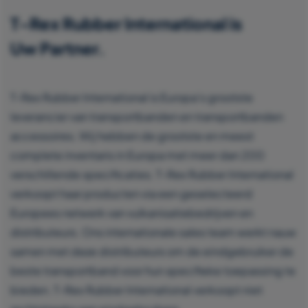
T-Rex Rubber International is
Uw Partner.
T-Rex Rubber International is Europa’s grootste
leverancier van transportbanden en transportbanden
accessoires. Wij hebben de grootste en meest
complete inventaris in Europa met meer dan 200
verschillende specificaties. T-Rex Rubber International
verkoopt haar producten via een geselecteerd
Europees netwerk van vulkanisatiebedrijven en
distributeurs. Ons internationale sales team werkt nauw
samen met deze distributeurs om de eindgebruiker de
beste transportband voor hun specifieke toepassing te
bieden. T-Rex Rubber International verkoopt niet