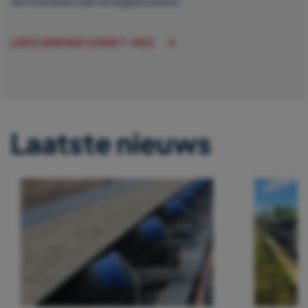
rechtstreeks aan eindgebruikers.
LEES VERDER OVER T-REX
Laatste nieuws