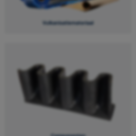
Vulkanisatiemateriaal
Componenten