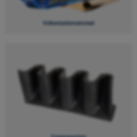
Vulkanisatiemateriaal
Componenten