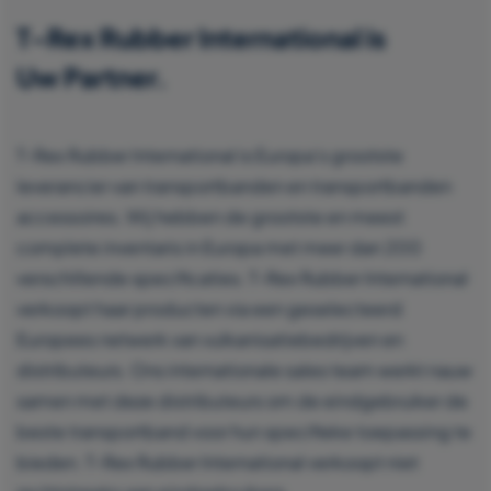
T-Rex Rubber International is
Uw Partner.
T-Rex Rubber International is Europa’s grootste
leverancier van transportbanden en transportbanden
accessoires. Wij hebben de grootste en meest
complete inventaris in Europa met meer dan 200
verschillende specificaties. T-Rex Rubber International
verkoopt haar producten via een geselecteerd
Europees netwerk van vulkanisatiebedrijven en
distributeurs. Ons internationale sales team werkt nauw
samen met deze distributeurs om de eindgebruiker de
beste transportband voor hun specifieke toepassing te
bieden. T-Rex Rubber International verkoopt niet