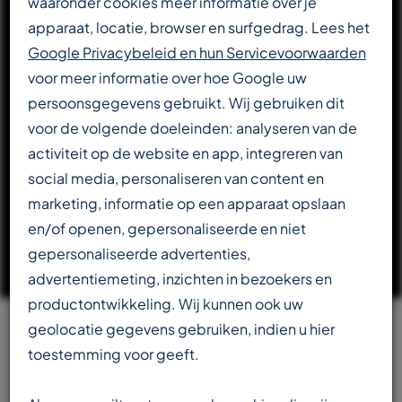
waaronder cookies meer informatie over je
apparaat, locatie, browser en surfgedrag. Lees het
DOWNLOAD CATALOGUS
Google Privacybeleid en hun Servicevoorwaarden
voor meer informatie over hoe Google uw
persoonsgegevens gebruikt. Wij gebruiken dit
LEES VERDER OVER T-REX
voor de volgende doeleinden: analyseren van de
activiteit op de website en app, integreren van
social media, personaliseren van content en
marketing, informatie op een apparaat opslaan
en/of openen, gepersonaliseerde en niet
gepersonaliseerde advertenties,
advertentiemeting, inzichten in bezoekers en
productontwikkeling. Wij kunnen ook uw
geolocatie gegevens gebruiken, indien u hier
Team
toestemming voor geeft.
beschikbaar in meerdere talen