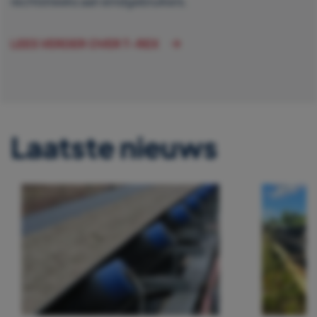
rechtstreeks aan eindgebruikers.
LEES VERDER OVER T-REX
Laatste nieuws