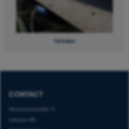
TQ Rollen
CONTACT
Westervoortsedijk 73
Gebouw MB