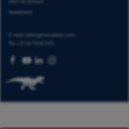
6827 AV Arnhem
Nederland
E-mail: sales@trexrubber.com
Tel: +31 26 7508 300