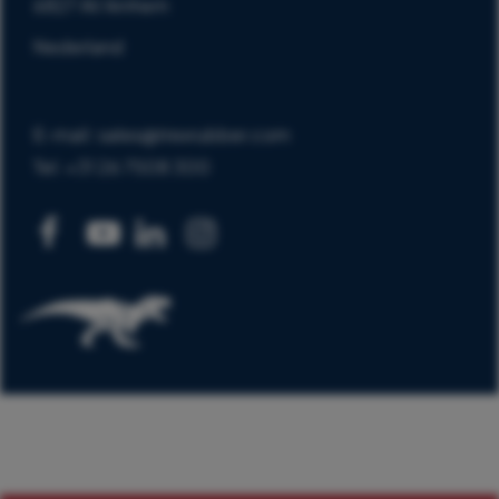
6827 AV Arnhem
Nederland
E-mail: sales@trexrubber.com
Tel: +31 26 7508 300