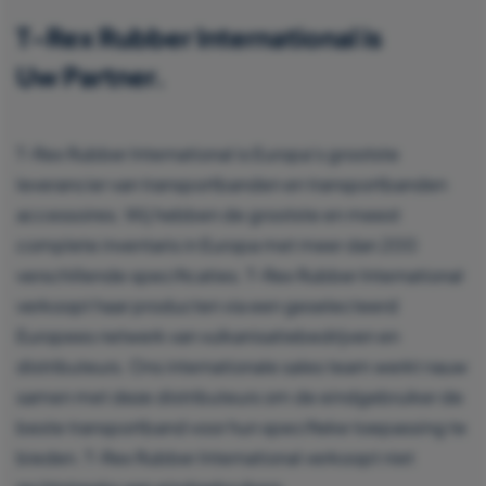
T-Rex Rubber International is
Uw Partner.
T-Rex Rubber International is Europa’s grootste
leverancier van transportbanden en transportbanden
accessoires. Wij hebben de grootste en meest
complete inventaris in Europa met meer dan 200
verschillende specificaties. T-Rex Rubber International
verkoopt haar producten via een geselecteerd
Europees netwerk van vulkanisatiebedrijven en
distributeurs. Ons internationale sales team werkt nauw
samen met deze distributeurs om de eindgebruiker de
beste transportband voor hun specifieke toepassing te
bieden. T-Rex Rubber International verkoopt niet