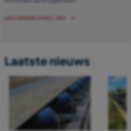
rechtstreeks aan eindgebruikers.
LEES VERDER OVER T-REX
Laatste nieuws