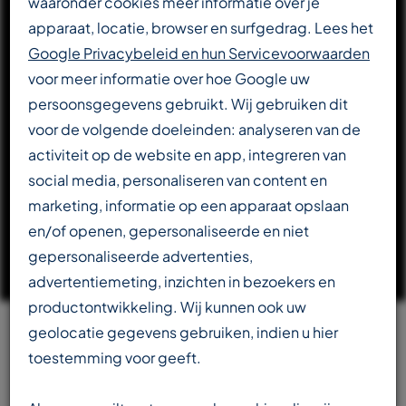
waaronder cookies meer informatie over je
apparaat, locatie, browser en surfgedrag. Lees het
DOWNLOAD CATALOGUS
Google Privacybeleid en hun Servicevoorwaarden
voor meer informatie over hoe Google uw
persoonsgegevens gebruikt. Wij gebruiken dit
LEES VERDER OVER T-REX
voor de volgende doeleinden: analyseren van de
activiteit op de website en app, integreren van
social media, personaliseren van content en
marketing, informatie op een apparaat opslaan
en/of openen, gepersonaliseerde en niet
gepersonaliseerde advertenties,
advertentiemeting, inzichten in bezoekers en
productontwikkeling. Wij kunnen ook uw
geolocatie gegevens gebruiken, indien u hier
Team
toestemming voor geeft.
beschikbaar in meerdere talen