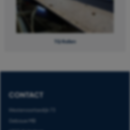
TQ Rollen
CONTACT
Westervoortsedijk 73
Gebouw MB