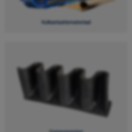
Vulkanisatiemateriaal
Componenten