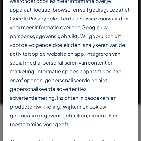
waaronder cookies meer informatie over je
apparaat, locatie, browser en surfgedrag. Lees het
DOWNLOAD CATALOGUS
Google Privacybeleid en hun Servicevoorwaarden
voor meer informatie over hoe Google uw
persoonsgegevens gebruikt. Wij gebruiken dit
LEES VERDER OVER T-REX
voor de volgende doeleinden: analyseren van de
activiteit op de website en app, integreren van
social media, personaliseren van content en
marketing, informatie op een apparaat opslaan
en/of openen, gepersonaliseerde en niet
gepersonaliseerde advertenties,
advertentiemeting, inzichten in bezoekers en
productontwikkeling. Wij kunnen ook uw
geolocatie gegevens gebruiken, indien u hier
Team
toestemming voor geeft.
beschikbaar in meerdere talen