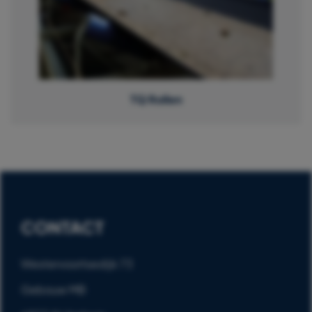
TQ Rollen
CONTACT
Westervoortsedijk 73
Gebouw MB