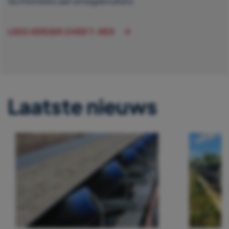
rechtstreeks aan eindgebruikers.
LEES VERDER OVER T-REX
Laatste nieuws