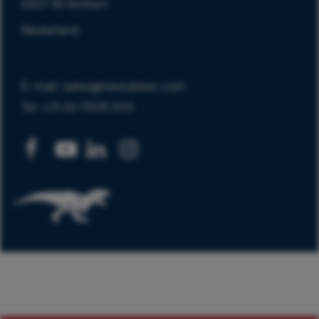
6827 AV Arnhem
Nederland
E-mail: sales@trexrubber.com
Tel: +31 26 7508 300