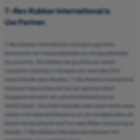
T-Rex Rubber International is
Uw Partner.
T-Rex Rubber International is Europa’s grootste
leverancier van transportbanden en transportbanden
accessoires. Wij hebben de grootste en meest
complete inventaris in Europa met meer dan 200
verschillende specificaties. T-Rex Rubber International
verkoopt haar producten via een geselecteerd
Europees netwerk van vulkanisatiebedrijven en
distributeurs. Ons internationale sales team werkt nauw
samen met deze distributeurs om de eindgebruiker de
beste transportband voor hun specifieke toepassing te
bieden. T-Rex Rubber International verkoopt niet