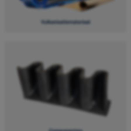
Vulkanisatiemateriaal
Componenten