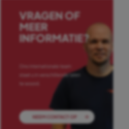
VRAGEN OF
MEER
INFORMATIE?
Ons internationale team
staat u in verschillende talen
te woord.
NEEM CONTACT OP