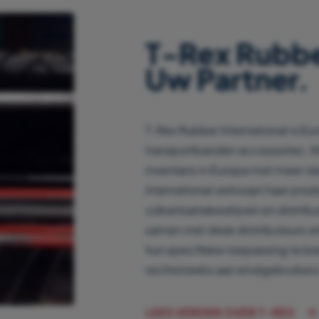
T-Rex Rubber
Uw Partner.
T-Rex Rubber International is Eu
transportbanden accessoires. 
inventaris in Europa met meer d
International verkoopt haar pro
vulkanisatiebedrijven en distrib
samen met deze distributeurs o
hun specifieke toepassing te bi
rechtstreeks aan eindgebruikers
LEES VERDER OVER T-REX