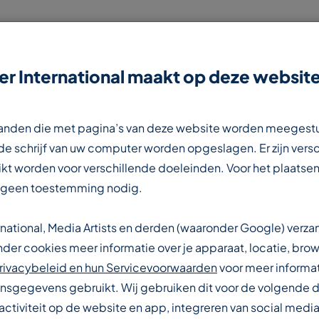
r International maakt op deze website
NIEUWS
CONTACT
WERKEN BIJ
estanden die met pagina’s van deze website worden meegest
e schrijf van uw computer worden opgeslagen. Er zijn vers
kt worden voor verschillende doeleinden. Voor het plaatsen
 geen toestemming nodig.
rnational, Media Artists en derden (waaronder Google) verz
IONALE
er cookies meer informatie over je apparaat, locatie, brow
rivacybeleid en hun Servicevoorwaarden
voor meer informat
sgegevens gebruikt. Wij gebruiken dit voor de volgende 
activiteit op de website en app, integreren van social media