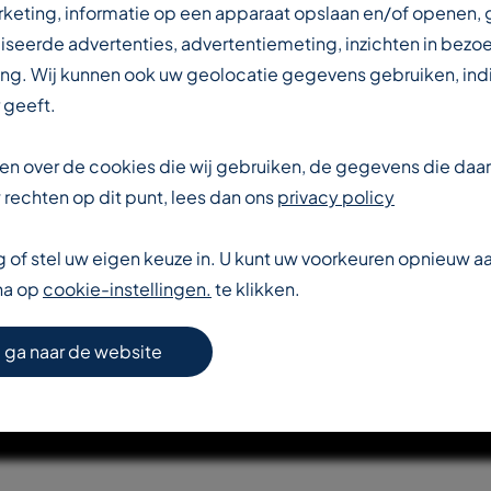
IN DE
rketing, informatie op een apparaat opslaan en/of openen,
iseerde advertenties, advertentiemeting, inzichten in bezo
ng. Wij kunnen ook uw geolocatie gegevens gebruiken, indi
DUSTRIE
 geeft.
eten over de cookies die wij gebruiken, de gegevens die da
rechten op dit punt, lees dan ons
privacy policy
of stel uw eigen keuze in. U kunt uw voorkeuren opnieuw 
na op
cookie-instellingen.
te klikken.
S VERDER OVER T-REX
 ga naar de website