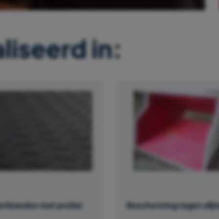
liseerd in:
ortbanden met profiel
Bescherming tegen slijt