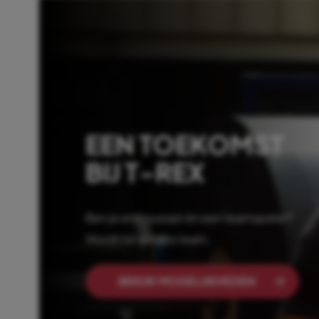
EEN TOEKOMST
BIJ T-REX
Ben je enthousiast én een teamspeler?
Wordt lid van ons team.
BEKIJK MOGELIJKHEDEN