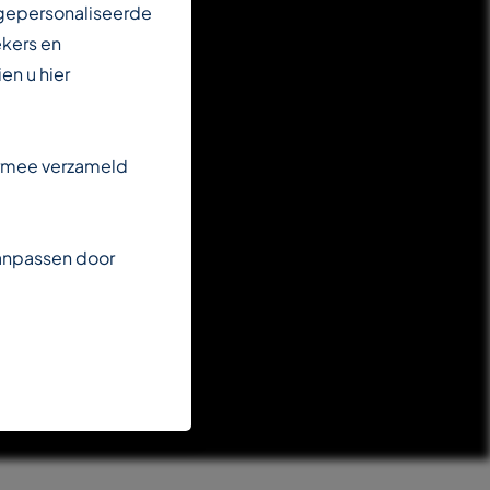
 gepersonaliseerde
ekers en
en u hier
armee verzameld
aanpassen door