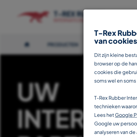
T-Rex Rubbe
van cookies
PRODUCTEN
OVER T-REX
Dit zijn kleine b
browser op de hard
cookies die gebrui
UW
soms wel en soms
T-Rex Rubber Inte
INTERNAT
technieken waarond
Lees het
Google P
Google uw persoon
analyseren van de 