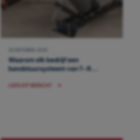
10 OKTOBER, 2025
Waarom elk bedrijf een
bandstuursysteem van T-R...
LEES DIT BERICHT