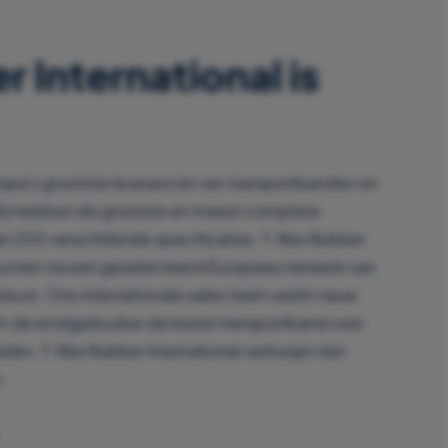
 International is
ropa’s grootste leverancier van transportbanden en
Wij hebben de grootste en meest complete
an 200 verschillende specificaties. T-Rex Rubber
ducten via een geselecteerd Europees netwerk van
uteurs. Ons internationale sales team werkt nauw
m de eindgebruiker de beste transportband voor
eden. T-Rex Rubber International verkoopt niet
.