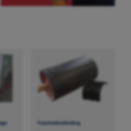
age
Trommelbekleding