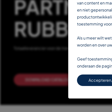
PARTNER 
van content en ma
en niet gepersonal
productontwikkeli
RUBBERIN
toestemming voor
Als u meer wilt w
worden en over uw 
Totaalleverancier voor de transportbandenindustrie
Geef toestemming 
onderaan de pagi
DOWNLOAD CATALOGUS
LEE
Accepteren,