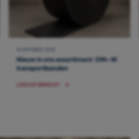
10 OKTOBER, 2025
Nieuw in ons assortiment: DIN-W
transportbanden
LEES DIT BERICHT