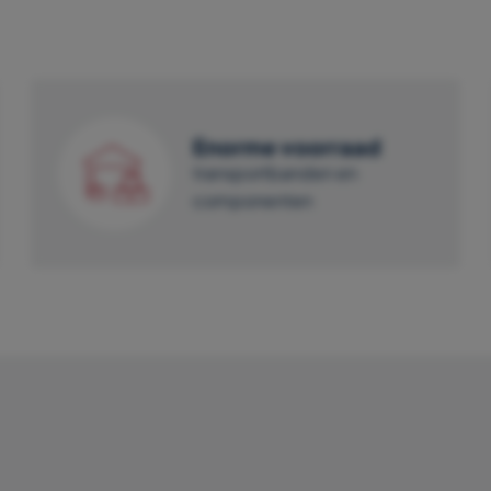
Enorme voorraad
transportbanden en
componenten