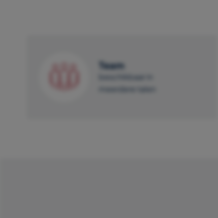
Team
beschikbaar in
meerdere talen