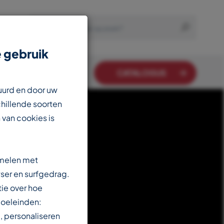
 gebruik
CATALOGUS
uurd en door uw
chillende soorten
 van cookies is
amelen met
ser en surfgedrag.
ie over hoe
doeleinden:
, personaliseren