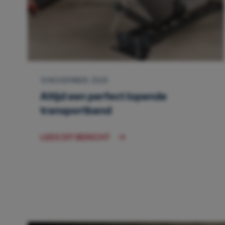
12 NOVEMBER, 2025
Altijd een perfect lopende
transportband
LEES DIT BERICHT