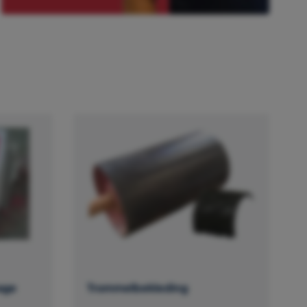
age
Trommelbekleding