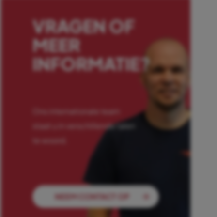
VRAGEN OF
MEER
INFORMATIE?
Ons internationale team
staat u in verschillende talen
te woord.
NEEM CONTACT OP