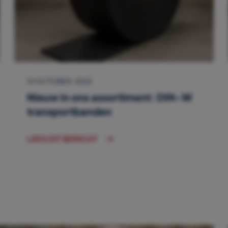
10 OCTOBER, 2025
Nieuw in ons assortiment: DIN-W
transportbanden
LEES DIT BERICHT