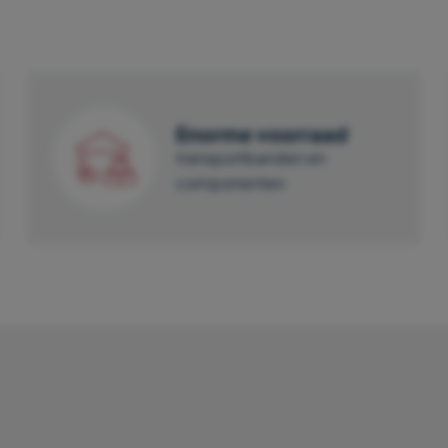
Enorme voorraad
transportbanden en
componenten