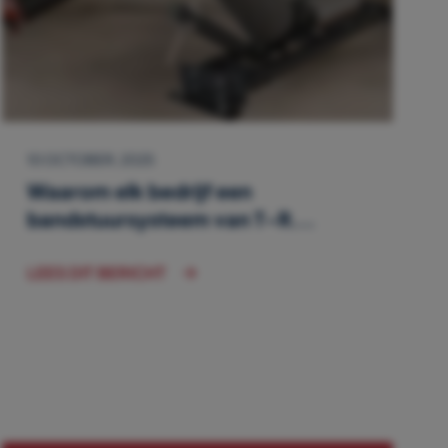
10 OCTOBER, 2025
Waarom elk bedrijf een
bandstuursysteem van T-R...
LEES DIT BERICHT