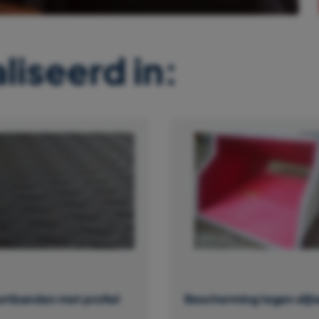
liseerd in:
ortbanden met profiel
Bescherming tegen slijt