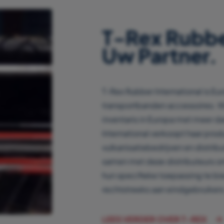
T-Rex Rubber
Uw Partner.
T-Rex Rubber International is Eu
transportbanden accessoires. 
inventaris in Europa met meer d
International verkoopt haar pro
vulkanisatiebedrijven en distrib
samen met deze distributeurs o
hun specifieke toepassing te bi
rechtstreeks aan eindgebruikers
LEES VERDER OVER T-REX