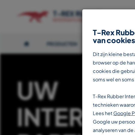
T-Rex Rubbe
van cookies
PRODUCTEN
OVER T-REX
Dit zijn kleine b
browser op de hard
cookies die gebrui
UW
soms wel en soms
T-Rex Rubber Inte
INTERNAT
technieken waarond
Lees het
Google P
Google uw persoon
analyseren van de 