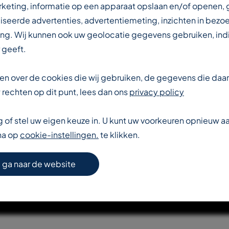
IN DE
rketing, informatie op een apparaat opslaan en/of openen,
iseerde advertenties, advertentiemeting, inzichten in bezo
ng. Wij kunnen ook uw geolocatie gegevens gebruiken, indi
DUSTRIE
 geeft.
eten over de cookies die wij gebruiken, de gegevens die da
rechten op dit punt, lees dan ons
privacy policy
of stel uw eigen keuze in. U kunt uw voorkeuren opnieuw 
na op
cookie-instellingen.
te klikken.
S VERDER OVER T-REX
 ga naar de website