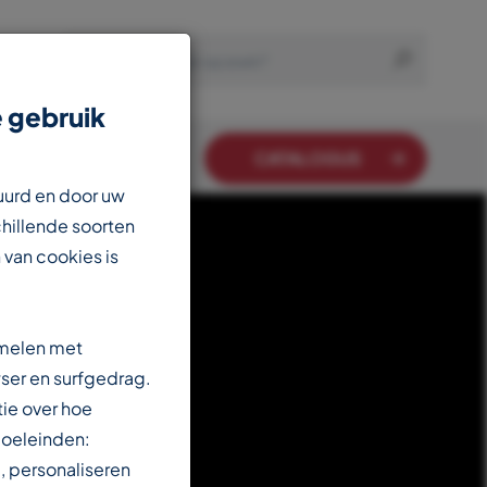
 gebruik
CATALOGUS
uurd en door uw
chillende soorten
 van cookies is
amelen met
ser en surfgedrag.
ie over hoe
doeleinden:
, personaliseren