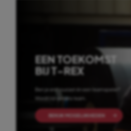
EEN TOEKOMST
BIJ T-REX
Ben je enthousiast én een teamspeler?
Wordt lid van ons team.
BEKIJK MOGELIJKHEDEN