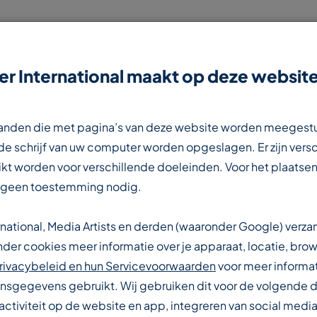
r International maakt op deze website
NIEUWS
CONTACT
WERKEN BIJ
estanden die met pagina’s van deze website worden meegest
e schrijf van uw computer worden opgeslagen. Er zijn vers
kt worden voor verschillende doeleinden. Voor het plaatsen
 geen toestemming nodig.
rnational, Media Artists en derden (waaronder Google) verz
IONALE
er cookies meer informatie over je apparaat, locatie, brow
rivacybeleid en hun Servicevoorwaarden
voor meer informat
sgegevens gebruikt. Wij gebruiken dit voor de volgende 
activiteit op de website en app, integreren van social media