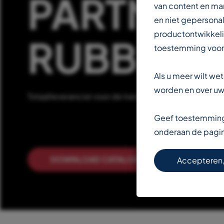
PARTNER 
van content en ma
en niet gepersonal
productontwikkeli
RUBBERIN
toestemming voor
Als u meer wilt w
worden en over uw 
Totaalleverancier voor de transportbandenindustrie
Geef toestemming 
onderaan de pagi
DOWNLOAD CATALOGUS
LEE
Accepteren,