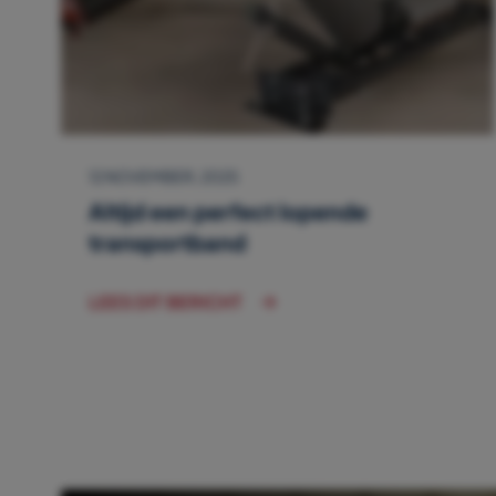
12 NOVEMBER, 2025
Altijd een perfect lopende
transportband
LEES DIT BERICHT