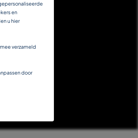
 gepersonaliseerde
ekers en
en u hier
armee verzameld
aanpassen door