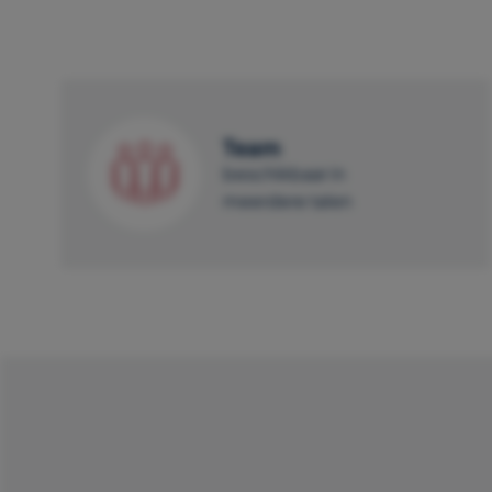
Team
beschikbaar in
meerdere talen