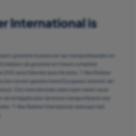
 International is
ropa’s grootste leverancier van transportbanden en
Wij hebben de grootste en meest complete
an 200 verschillende specificaties. T-Rex Rubber
ducten via een geselecteerd Europees netwerk van
uteurs. Ons internationale sales team werkt nauw
m de eindgebruiker de beste transportband voor
eden. T-Rex Rubber International verkoopt niet
.