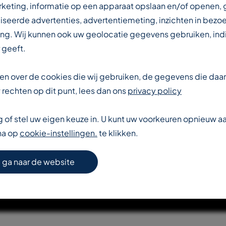
IN DE
rketing, informatie op een apparaat opslaan en/of openen,
iseerde advertenties, advertentiemeting, inzichten in bezo
ng. Wij kunnen ook uw geolocatie gegevens gebruiken, indi
DUSTRIE
 geeft.
eten over de cookies die wij gebruiken, de gegevens die da
rechten op dit punt, lees dan ons
privacy policy
of stel uw eigen keuze in. U kunt uw voorkeuren opnieuw 
na op
cookie-instellingen.
te klikken.
S VERDER OVER T-REX
 ga naar de website