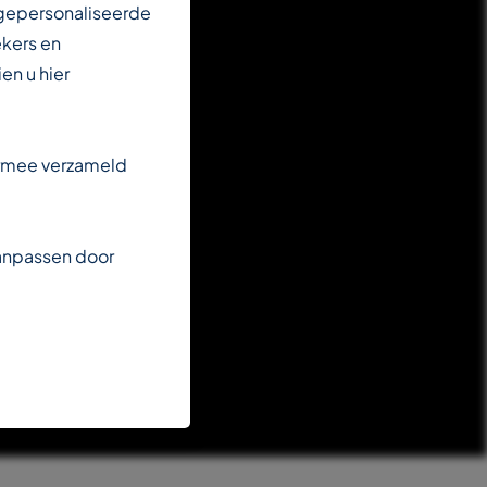
 gepersonaliseerde
ekers en
en u hier
armee verzameld
aanpassen door