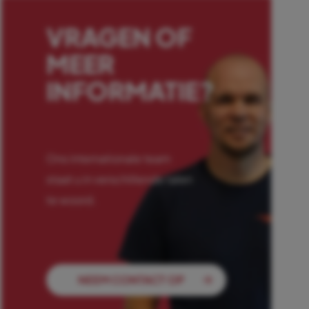
VRAGEN OF
MEER
INFORMATIE?
Ons internationale team
staat u in verschillende talen
te woord.
NEEM CONTACT OP