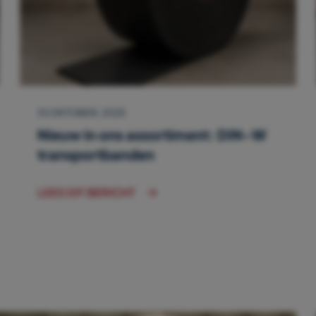
10 OKTOBER, 2025
Nieuw in ons assortiment: DIN-W
transportbanden
LEES DIT BERICHT