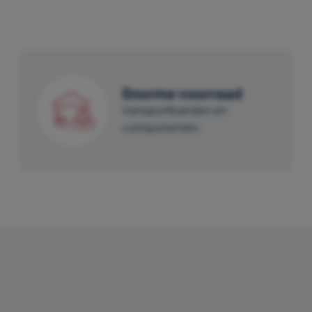
Enorme voorraad
transportbanden en
componenten