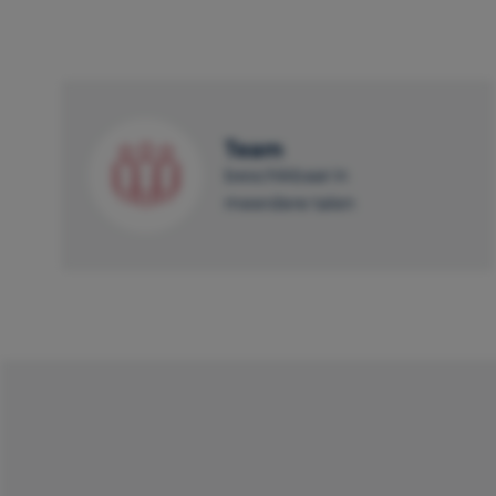
Team
beschikbaar in
meerdere talen