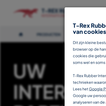
T-Rex Rubbe
van cookies
PRODUCTEN
OVER T-REX
Dit zijn kleine b
browser op de hard
cookies die gebrui
UW
soms wel en soms
T-Rex Rubber Inte
INTERNAT
technieken waarond
Lees het
Google P
Google uw persoon
analyseren van de 