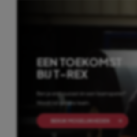
EEN TOEKOMST
BIJ T-REX
Ben je enthousiast én een teamspeler?
Wordt lid van ons team.
BEKIJK MOGELIJKHEDEN