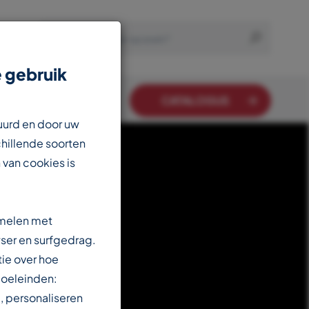
 gebruik
CATALOGUS
uurd en door uw
chillende soorten
 van cookies is
amelen met
ser en surfgedrag.
ie over hoe
doeleinden:
, personaliseren