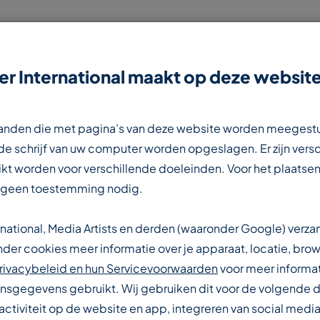
r International maakt op deze website
NIEUWS
CONTACT
WERKEN BIJ
estanden die met pagina’s van deze website worden meegest
e schrijf van uw computer worden opgeslagen. Er zijn vers
kt worden voor verschillende doeleinden. Voor het plaatsen
 geen toestemming nodig.
rnational, Media Artists en derden (waaronder Google) verz
IONALE
er cookies meer informatie over je apparaat, locatie, brow
rivacybeleid en hun Servicevoorwaarden
voor meer informat
sgegevens gebruikt. Wij gebruiken dit voor de volgende 
activiteit op de website en app, integreren van social media