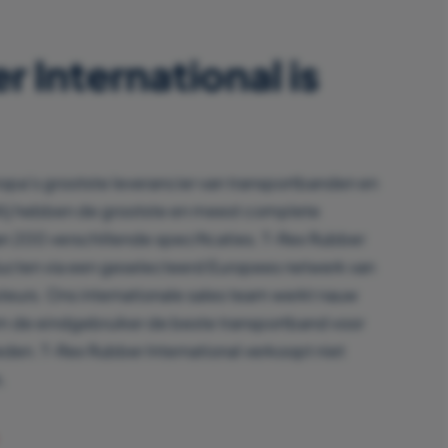
 International is
ropa’s grootste leverancier van transportbanden en
Wij hebben de grootste en meest complete
an 200 verschillende specificaties. T-Rex Rubber
ducten via een geselecteerd Europees netwerk van
uteurs. Ons internationale sales team werkt nauw
m de eindgebruiker de beste transportband voor
eden. T-Rex Rubber International verkoopt niet
.