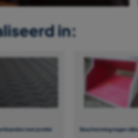
liseerd in:
ortbanden met profiel
Bescherming tegen slijt