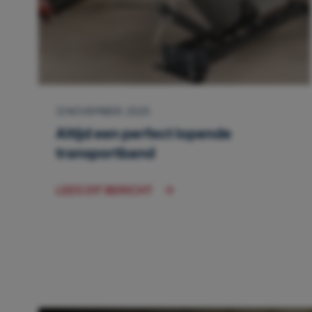
12 NOVEMBER, 2025
Altijd een perfect lopende
transportband
LEES DIT BERICHT