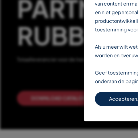
PARTNER 
van content en ma
en niet gepersonal
productontwikkeli
RUBBERIN
toestemming voor
Als u meer wilt w
worden en over uw 
Totaalleverancier voor de transportbandenindustrie
Geef toestemming 
onderaan de pagi
DOWNLOAD CATALOGUS
LEE
Accepteren,