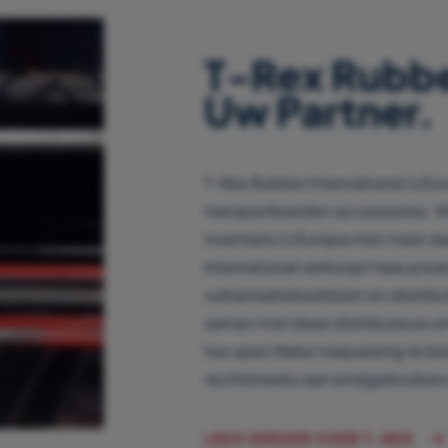
T-Rex Rubber
Uw Partner.
T-Rex Rubber International is Eu
transportbanden accessoires. 
inventaris in Europa met meer d
International verkoopt haar pro
vulkanisatiebedrijven en distrib
samen met deze distributeurs o
hun specifieke toepassing te bi
rechtstreeks aan eindgebruikers
LEES VERDER OVER T-REX