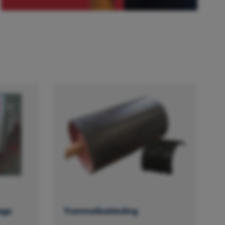
age
Trommelbekleding