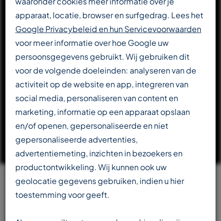
waaronder cookies meer informatie over je
apparaat, locatie, browser en surfgedrag. Lees het
DOWNLOAD CATALOGUS
Google Privacybeleid en hun Servicevoorwaarden
voor meer informatie over hoe Google uw
persoonsgegevens gebruikt. Wij gebruiken dit
LEES VERDER OVER T-REX
voor de volgende doeleinden: analyseren van de
activiteit op de website en app, integreren van
social media, personaliseren van content en
marketing, informatie op een apparaat opslaan
en/of openen, gepersonaliseerde en niet
gepersonaliseerde advertenties,
advertentiemeting, inzichten in bezoekers en
productontwikkeling. Wij kunnen ook uw
geolocatie gegevens gebruiken, indien u hier
Team
toestemming voor geeft.
beschikbaar in meerdere talen