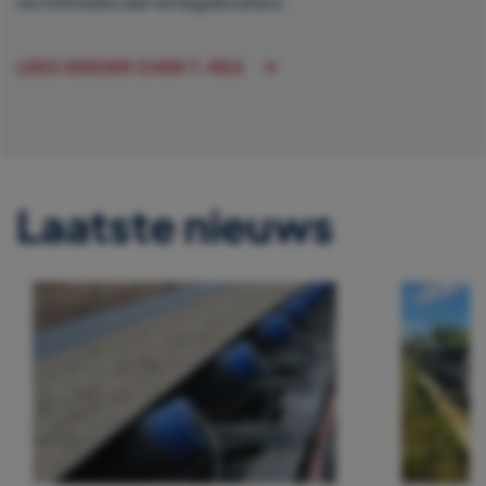
rechtstreeks aan eindgebruikers.
LEES VERDER OVER T-REX
Laatste nieuws