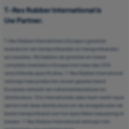
T-Rex Rubber International is
Uw Partner.
T-Rex Rubber International is Europa’s grootste
leverancier van transportbanden en transportbanden
accessoires. Wij hebben de grootste en meest
complete inventaris in Europa met meer dan 200
verschillende specificaties. T-Rex Rubber International
verkoopt haar producten via een geselecteerd
Europees netwerk van vulkanisatiebedrijven en
distributeurs. Ons internationale sales team werkt nauw
samen met deze distributeurs om de eindgebruiker de
beste transportband voor hun specifieke toepassing te
bieden. T-Rex Rubber International verkoopt niet