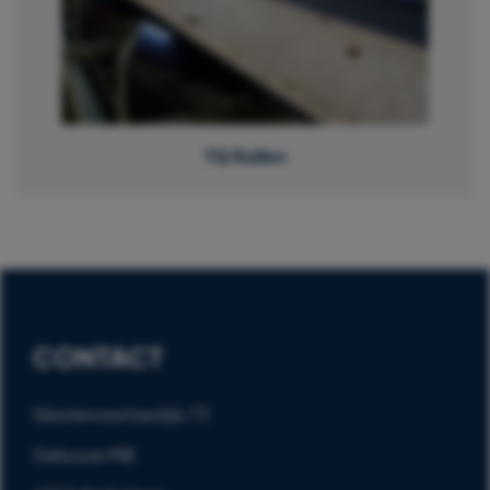
TQ Rollen
CONTACT
Westervoortsedijk 73
Gebouw MB