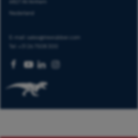
6827 AV Arnhem
Nederland
E-mail: sales@trexrubber.com
Tel: +31 26 7508 300