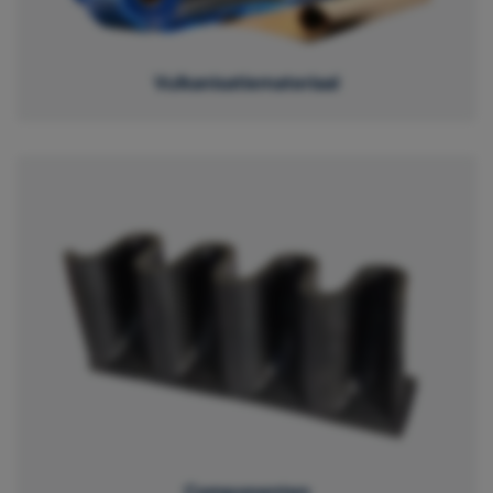
Vulkanisatiemateriaal
Componenten