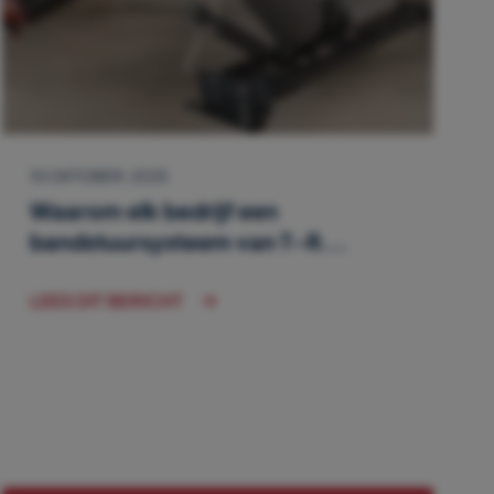
10 OKTOBER, 2025
Waarom elk bedrijf een
bandstuursysteem van T-R...
LEES DIT BERICHT