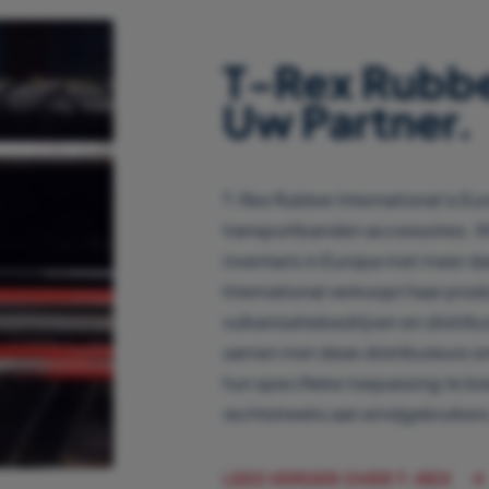
T-Rex Rubber
Uw Partner.
T-Rex Rubber International is Eu
transportbanden accessoires. 
inventaris in Europa met meer d
International verkoopt haar pro
vulkanisatiebedrijven en distrib
samen met deze distributeurs o
hun specifieke toepassing te bi
rechtstreeks aan eindgebruikers
LEES VERDER OVER T-REX