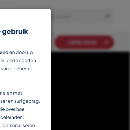
 gebruik
CATALOGUS
uurd en door uw
chillende soorten
 van cookies is
amelen met
ser en surfgedrag.
ie over hoe
doeleinden:
, personaliseren