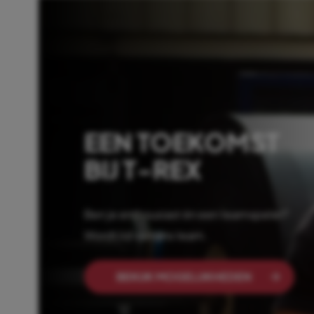
EEN TOEKOMST
BIJ T-REX
Ben je enthousiast én een teamspeler?
Wordt lid van ons team.
BEKIJK MOGELIJKHEDEN