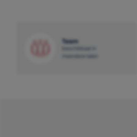
Team
beschikbaar in
meerdere talen