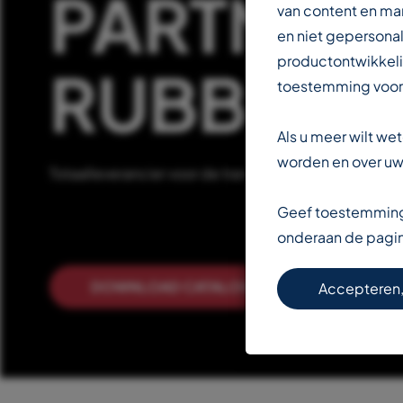
PARTNER 
van content en ma
en niet gepersonal
productontwikkeli
RUBBERIN
toestemming voor
Als u meer wilt w
worden en over uw 
Totaalleverancier voor de transportbandenindustrie
Geef toestemming 
onderaan de pagi
DOWNLOAD CATALOGUS
LEE
Accepteren,