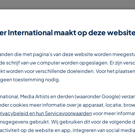
r International maakt op deze website
NIEUWS
CONTACT
WERKEN BIJ
estanden die met pagina’s van deze website worden meegest
e schrijf van uw computer worden opgeslagen. Er zijn vers
kt worden voor verschillende doeleinden. Voor het plaatsen
 geen toestemming nodig.
rnational, Media Artists en derden (waaronder Google) verz
IONALE
er cookies meer informatie over je apparaat, locatie, brow
rivacybeleid en hun Servicevoorwaarden
voor meer informat
sgegevens gebruikt. Wij gebruiken dit voor de volgende 
activiteit op de website en app, integreren van social media