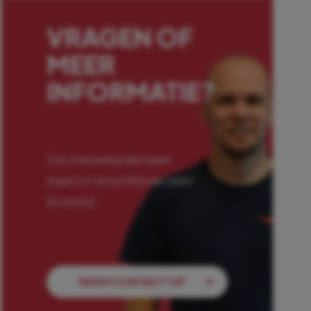
VRAGEN OF
MEER
INFORMATIE?
Ons internationale team
staat u in verschillende talen
te woord.
NEEM CONTACT OP