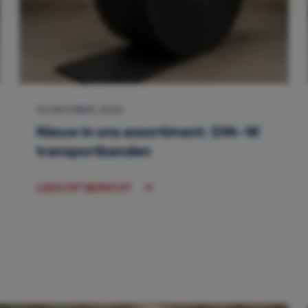
10 OKTOBER, 2025
Nieuw in ons assortiment: DIN-W
transportbanden
LEES DIT BERICHT