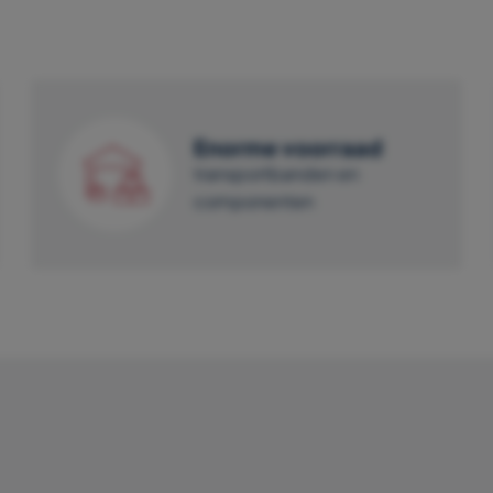
Enorme voorraad
transportbanden en
componenten