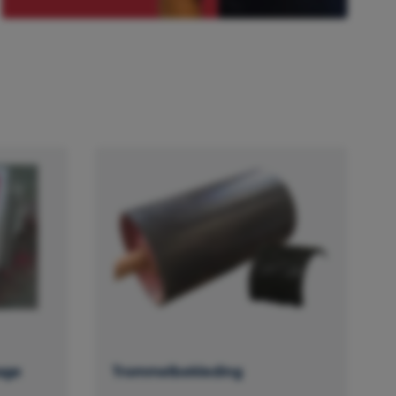
age
Trommelbekleding