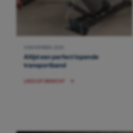
12 NOVEMBER, 2025
Altijd een perfect lopende
transportband
LEES DIT BERICHT