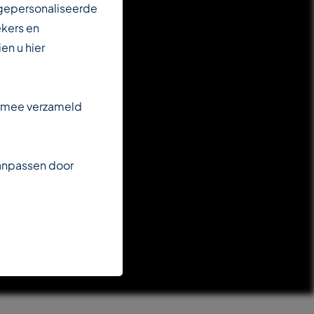
 gepersonaliseerde
ekers en
en u hier
armee verzameld
aanpassen door