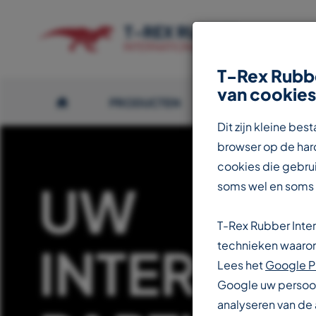
T-Rex Rubbe
van cookies
PRODUCTEN
OVER T-REX
Dit zijn kleine b
browser op de hard
cookies die gebrui
UW
soms wel en soms
T-Rex Rubber Inte
INTERNAT
technieken waarond
Lees het
Google P
Google uw persoon
analyseren van de 