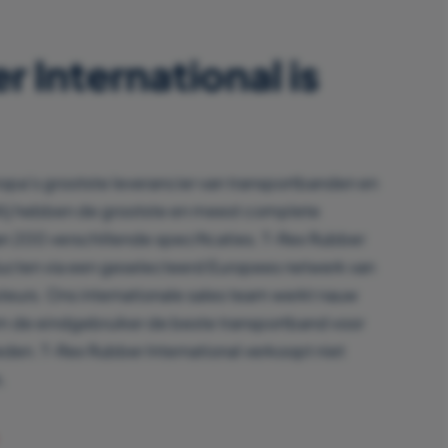
 International is
ropa’s grootste leverancier van transportbanden en
Wij hebben de grootste en meest complete
an 200 verschillende specificaties. T-Rex Rubber
ducten via een geselecteerd Europees netwerk van
uteurs. Ons internationale sales team werkt nauw
m de eindgebruiker de beste transportband voor
eden. T-Rex Rubber International verkoopt niet
.