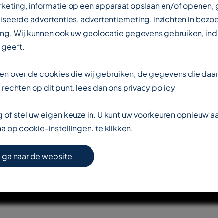
IN DE
rketing, informatie op een apparaat opslaan en/of openen,
iseerde advertenties, advertentiemeting, inzichten in bezo
ng. Wij kunnen ook uw geolocatie gegevens gebruiken, indi
DUSTRIE
 geeft.
eten over de cookies die wij gebruiken, de gegevens die da
rechten op dit punt, lees dan ons
privacy policy
of stel uw eigen keuze in. U kunt uw voorkeuren opnieuw 
na op
cookie-instellingen.
te klikken.
S VERDER OVER T-REX
 ga naar de website