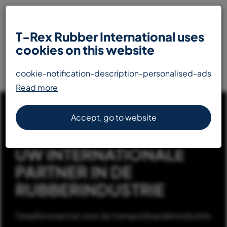
T-Rex Rubber International uses
cookies on this website
cookie-notification-description-personalised-ads
Read more
Accept, go to website
UW INTERNATIONALE
PARTNER IN DE
RUBBERINDUSTRIE
Totaalleverancier voor de transportbandenindustrie