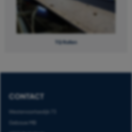
TQ Rollen
CONTACT
Westervoortsedijk 73
Gebouw MB