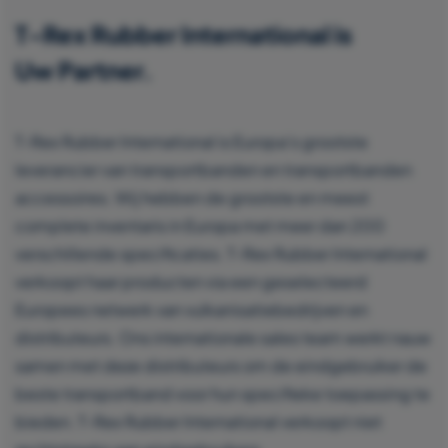
T-Rex Rubber International is
Uw Partner.
T-Rex Rubber International is Europa’s grootste
leverancier van transportbanden en transportbanden
accessoires. Wij hebben de grootste en meest
complete inventaris in Europa met meer dan 200
verschillende specificaties. T-Rex Rubber International
verkoopt haar producten via een geselecteerd
Europees netwerk van vulkanisatiebedrijven en
distributeurs. Ons internationale sales team werkt nauw
samen met deze distributeurs om de eindgebruiker de
beste transportband voor hun specifieke toepassing te
bieden. T-Rex Rubber International verkoopt niet