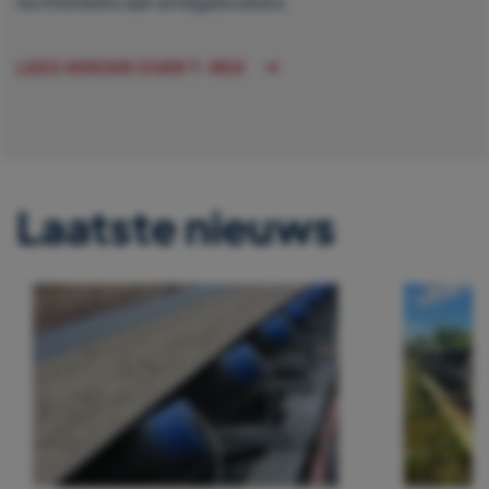
rechtstreeks aan eindgebruikers.
LEES VERDER OVER T-REX
Laatste nieuws