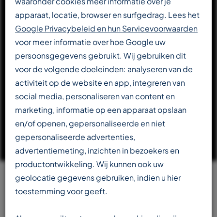
waaronder cookies meer informatie over je
apparaat, locatie, browser en surfgedrag. Lees het
DOWNLOAD CATALOGUS
Google Privacybeleid en hun Servicevoorwaarden
voor meer informatie over hoe Google uw
persoonsgegevens gebruikt. Wij gebruiken dit
LEES VERDER OVER T-REX
voor de volgende doeleinden: analyseren van de
activiteit op de website en app, integreren van
social media, personaliseren van content en
marketing, informatie op een apparaat opslaan
en/of openen, gepersonaliseerde en niet
gepersonaliseerde advertenties,
advertentiemeting, inzichten in bezoekers en
productontwikkeling. Wij kunnen ook uw
geolocatie gegevens gebruiken, indien u hier
Team
toestemming voor geeft.
beschikbaar in meerdere talen