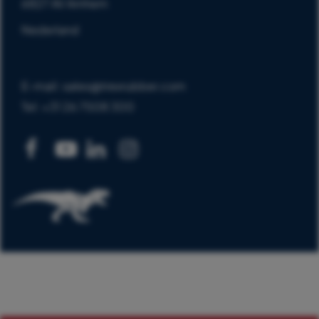
6827 AV Arnhem
Nederland
E-mail: sales@trexrubber.com
Tel: +31 26 7508 300