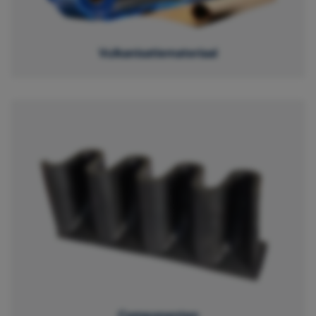
Vulkanisatiemateriaal
Componenten