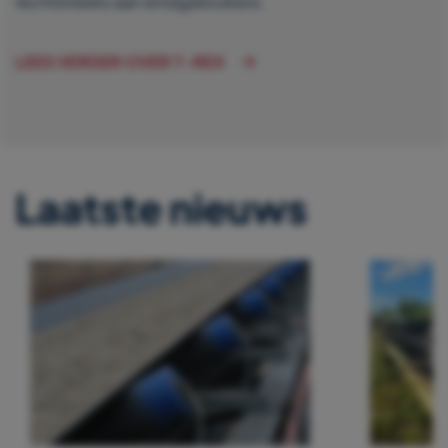
rechtstreeks aan eindgebruikers.
LEES VERDER OVER T-REX
Laatste nieuws