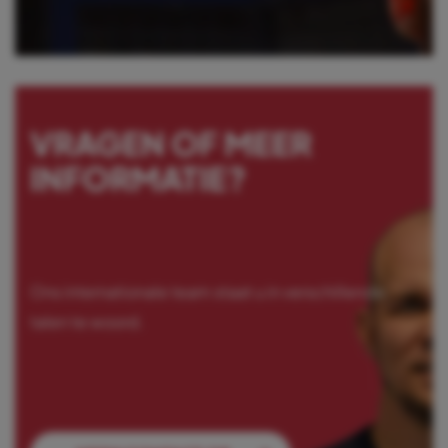
EEN TOEKOMST
VRAGEN OF MEER
BIJ T-REX
INFORMATIE?
Ben je enthousiast én een teamspeler?
Wordt lid van ons team.
Ons internationale team staat u in verschillende
BEKIJK MOGELIJKHEDEN
talen te woord.