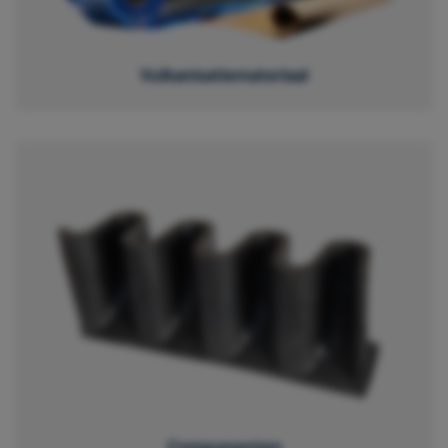
Vulkanisatiemateriaal
Componenten