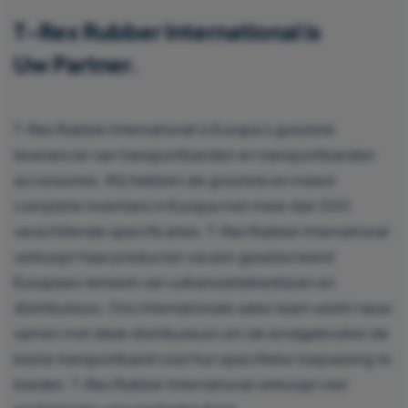
T-Rex Rubber International is
Uw Partner.
T-Rex Rubber International is Europa’s grootste
leverancier van transportbanden en transportbanden
accessoires. Wij hebben de grootste en meest
complete inventaris in Europa met meer dan 200
verschillende specificaties. T-Rex Rubber International
verkoopt haar producten via een geselecteerd
Europees netwerk van vulkanisatiebedrijven en
distributeurs. Ons internationale sales team werkt nauw
samen met deze distributeurs om de eindgebruiker de
beste transportband voor hun specifieke toepassing te
bieden. T-Rex Rubber International verkoopt niet