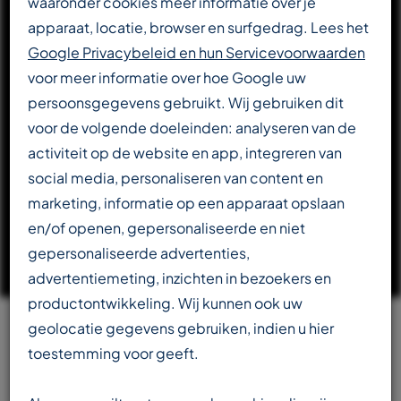
waaronder cookies meer informatie over je
apparaat, locatie, browser en surfgedrag. Lees het
DOWNLOAD CATALOGUS
Google Privacybeleid en hun Servicevoorwaarden
voor meer informatie over hoe Google uw
persoonsgegevens gebruikt. Wij gebruiken dit
LEES VERDER OVER T-REX
voor de volgende doeleinden: analyseren van de
activiteit op de website en app, integreren van
social media, personaliseren van content en
marketing, informatie op een apparaat opslaan
en/of openen, gepersonaliseerde en niet
gepersonaliseerde advertenties,
advertentiemeting, inzichten in bezoekers en
productontwikkeling. Wij kunnen ook uw
geolocatie gegevens gebruiken, indien u hier
Team
toestemming voor geeft.
beschikbaar in meerdere talen