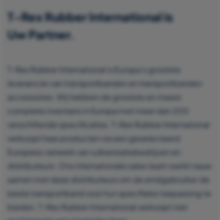
T-Rex Rubber International is
Uw Partner.
T-Rex Rubber International is Europa’s grootste
leverancier van transportbanden en transportbanden
accessoires. Wij hebben de grootste en meest
complete inventaris in Europa met meer dan 200
verschillende specificaties. T-Rex Rubber International
verkoopt haar producten via een geselecteerd
Europees netwerk van vulkanisatiebedrijven en
distributeurs. Ons internationale sales team werkt nauw
samen met deze distributeurs om de eindgebruiker de
beste transportband voor hun specifieke toepassing te
bieden. T-Rex Rubber International verkoopt niet