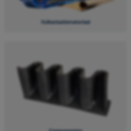
Vulkanisatiemateriaal
Componenten