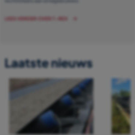
rechtstreeks aan eindgebruikers.
LEES VERDER OVER T-REX
Laatste nieuws