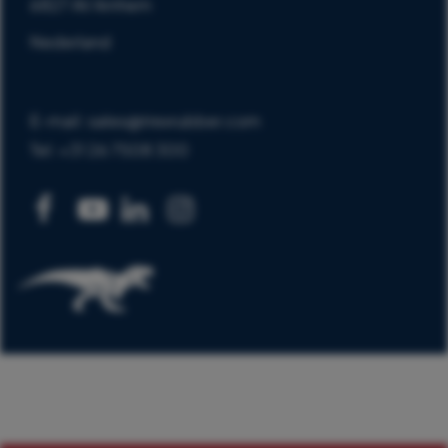
6827 AV Arnhem
Nederland
E-mail: sales@trexrubber.com
Tel: +31 26 7508 300