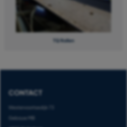
TQ Rollen
CONTACT
Westervoortsedijk 73
Gebouw MB