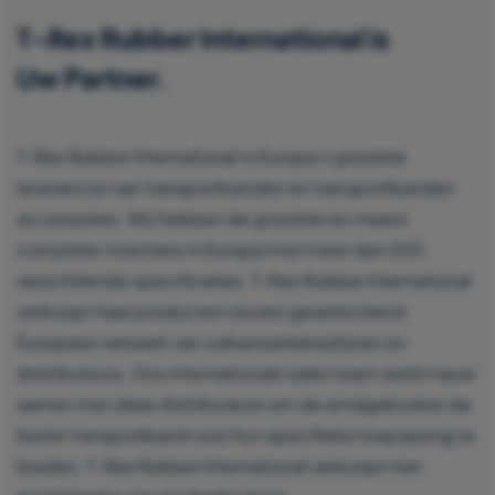
T-Rex Rubber International is
Uw Partner.
T-Rex Rubber International is Europa’s grootste
leverancier van transportbanden en transportbanden
accessoires. Wij hebben de grootste en meest
complete inventaris in Europa met meer dan 200
verschillende specificaties. T-Rex Rubber International
verkoopt haar producten via een geselecteerd
Europees netwerk van vulkanisatiebedrijven en
distributeurs. Ons internationale sales team werkt nauw
samen met deze distributeurs om de eindgebruiker de
beste transportband voor hun specifieke toepassing te
bieden. T-Rex Rubber International verkoopt niet