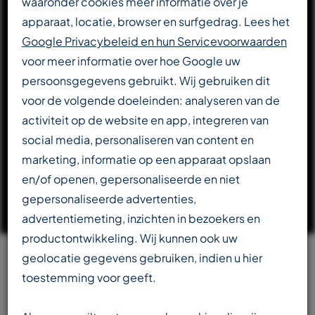
waaronder cookies meer informatie over je
apparaat, locatie, browser en surfgedrag. Lees het
DOWNLOAD CATALOGUS
Google Privacybeleid en hun Servicevoorwaarden
voor meer informatie over hoe Google uw
persoonsgegevens gebruikt. Wij gebruiken dit
LEES VERDER OVER T-REX
voor de volgende doeleinden: analyseren van de
activiteit op de website en app, integreren van
social media, personaliseren van content en
marketing, informatie op een apparaat opslaan
en/of openen, gepersonaliseerde en niet
gepersonaliseerde advertenties,
advertentiemeting, inzichten in bezoekers en
productontwikkeling. Wij kunnen ook uw
geolocatie gegevens gebruiken, indien u hier
Team
toestemming voor geeft.
beschikbaar in meerdere talen