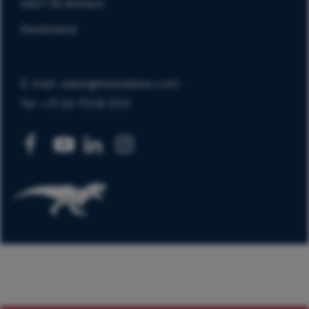
6827 AV Arnhem
Nederland
E-mail: sales@trexrubber.com
Tel: +31 26 7508 300