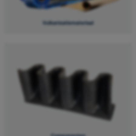
Vulkanisatiemateriaal
Componenten