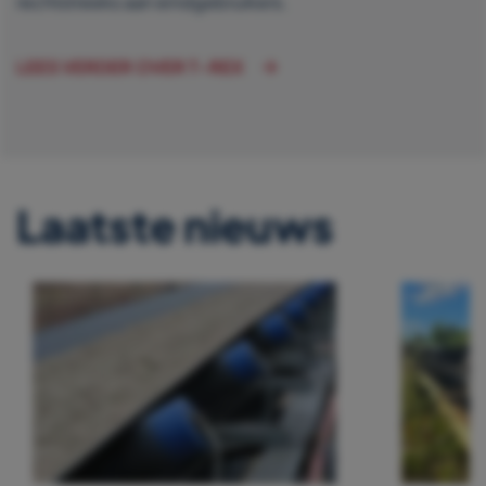
rechtstreeks aan eindgebruikers.
LEES VERDER OVER T-REX
Laatste nieuws