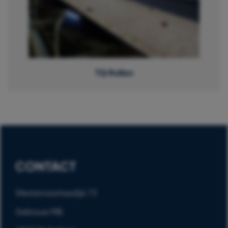
TQ Rollen
CONTACT
Westervoortsedijk 73
Gebouw MB