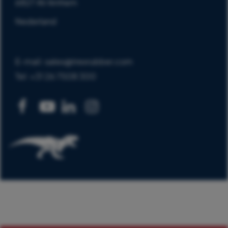
6827 AV Arnhem
Nederland
E-mail: sales@trexrubber.com
Tel: +31 26 7508 300