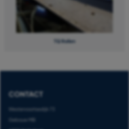
TQ Rollen
CONTACT
Westervoortsedijk 73
Gebouw MB