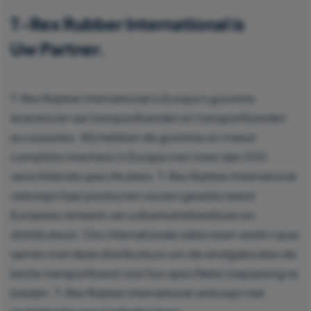
T-Rex Rubber International is
Uw Partner.
T-Rex Rubber International is Europa’s grootste
leverancier van transportbanden en transportbanden
accessoires. Wij hebben de grootste en meest
complete inventaris in Europa met meer dan 200
verschillende specificaties. T-Rex Rubber International
verkoopt haar producten via een geselecteerd
Europees netwerk van vulkanisatiebedrijven en
distributeurs. Ons internationale sales team werkt nauw
samen met deze distributeurs om de eindgebruiker de
beste transportband voor hun specifieke toepassing te
bieden. T-Rex Rubber International verkoopt niet