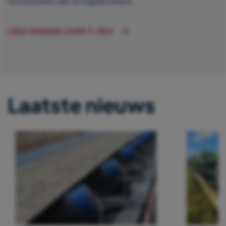
rechtstreeks aan eindgebruikers.
LEES VERDER OVER T-REX
Laatste nieuws