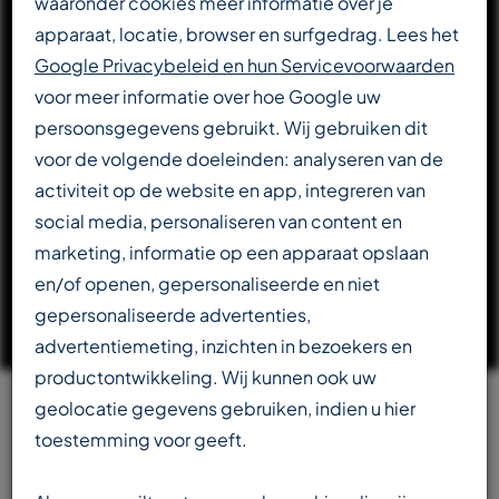
waaronder cookies meer informatie over je
apparaat, locatie, browser en surfgedrag. Lees het
DOWNLOAD CATALOGUS
Google Privacybeleid en hun Servicevoorwaarden
voor meer informatie over hoe Google uw
persoonsgegevens gebruikt. Wij gebruiken dit
LEES VERDER OVER T-REX
voor de volgende doeleinden: analyseren van de
activiteit op de website en app, integreren van
social media, personaliseren van content en
marketing, informatie op een apparaat opslaan
en/of openen, gepersonaliseerde en niet
gepersonaliseerde advertenties,
advertentiemeting, inzichten in bezoekers en
productontwikkeling. Wij kunnen ook uw
geolocatie gegevens gebruiken, indien u hier
Team
toestemming voor geeft.
beschikbaar in meerdere talen