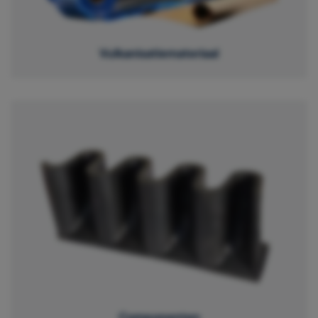
Vulkanisatiemateriaal
Componenten