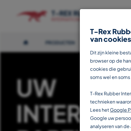
T-Rex Rubbe
van cookies
PRODUCTEN
OVER T-REX
Dit zijn kleine b
browser op de hard
cookies die gebrui
UW
soms wel en soms
T-Rex Rubber Inte
INTERNAT
technieken waarond
Lees het
Google P
Google uw persoon
analyseren van de 