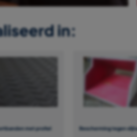
liseerd in:
ortbanden met profiel
Bescherming tegen slijt