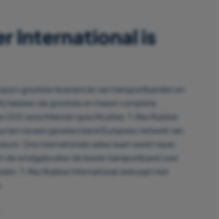
 International is
ropa’s grootste leverancier van transportbanden en
Wij hebben de grootste en meest complete
an 200 verschillende specificaties. T-Rex Rubber
ducten via een geselecteerd Europees netwerk van
uteurs. Ons internationale sales team werkt nauw
m de eindgebruiker de beste transportband voor
eden. T-Rex Rubber International verkoopt niet
.