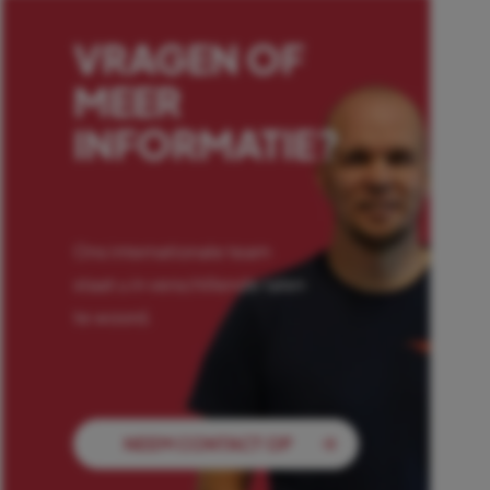
VRAGEN OF
MEER
INFORMATIE?
Ons internationale team
staat u in verschillende talen
te woord.
NEEM CONTACT OP