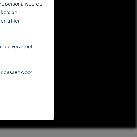
 gepersonaliseerde
ekers en
en u hier
armee verzameld
aanpassen door