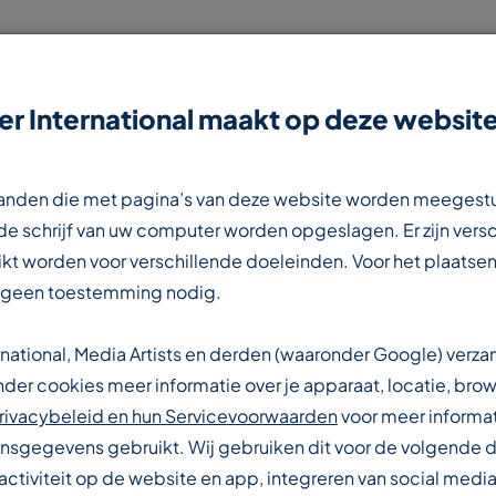
r International maakt op deze website
NIEUWS
CONTACT
WERKEN BIJ
estanden die met pagina’s van deze website worden meegest
e schrijf van uw computer worden opgeslagen. Er zijn vers
kt worden voor verschillende doeleinden. Voor het plaatsen
 geen toestemming nodig.
rnational, Media Artists en derden (waaronder Google) verz
IONALE
er cookies meer informatie over je apparaat, locatie, brow
rivacybeleid en hun Servicevoorwaarden
voor meer informat
sgegevens gebruikt. Wij gebruiken dit voor de volgende 
activiteit op de website en app, integreren van social media