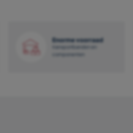
Enorme voorraad
transportbanden en
componenten