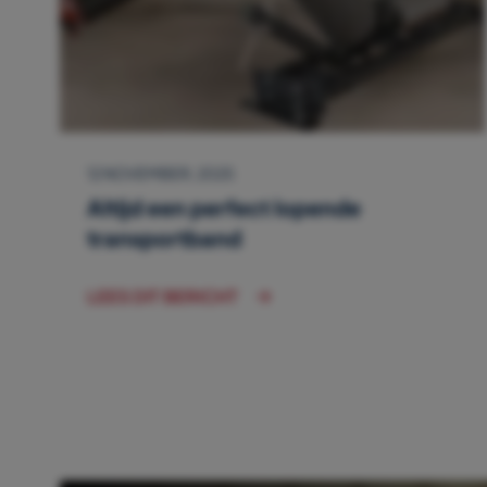
12 NOVEMBER, 2025
Altijd een perfect lopende
transportband
LEES DIT BERICHT