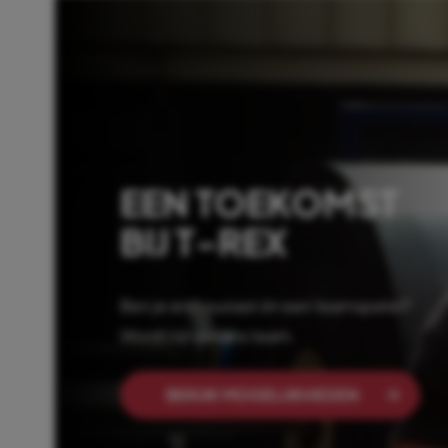
EEN TOEKOMST
BIJ T-REX
Ben je enthousiast én een teamspeler?
Wordt lid van ons team.
BEKIJK MOGELIJKHEDEN