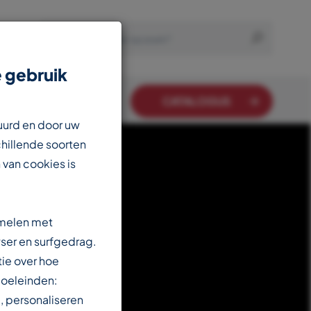
 gebruik
CATALOGUS
uurd en door uw
chillende soorten
 van cookies is
amelen met
ser en surfgedrag.
ie over hoe
doeleinden:
, personaliseren