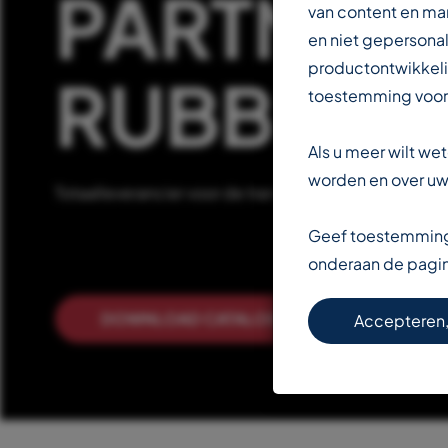
PARTNER 
van content en ma
en niet gepersonal
productontwikkeli
RUBBERIN
toestemming voor
Als u meer wilt w
worden en over uw 
Totaalleverancier voor de transportbandenindustrie
Geef toestemming 
onderaan de pagi
DOWNLOAD CATALOGUS
LEE
Accepteren,