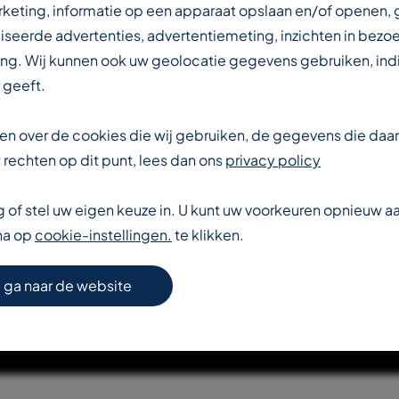
IN DE
rketing, informatie op een apparaat opslaan en/of openen,
iseerde advertenties, advertentiemeting, inzichten in bezo
ng. Wij kunnen ook uw geolocatie gegevens gebruiken, indi
DUSTRIE
 geeft.
eten over de cookies die wij gebruiken, de gegevens die da
rechten op dit punt, lees dan ons
privacy policy
of stel uw eigen keuze in. U kunt uw voorkeuren opnieuw 
na op
cookie-instellingen.
te klikken.
S VERDER OVER T-REX
 ga naar de website