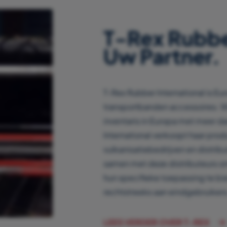
T-Rex Rubber
Uw Partner.
T-Rex Rubber International is Eu
transportbanden accessoires. 
inventaris in Europa met meer d
International verkoopt haar pro
vulkanisatiebedrijven en distrib
samen met deze distributeurs o
hun specifieke toepassing te bi
rechtstreeks aan eindgebruikers
LEES VERDER OVER T-REX