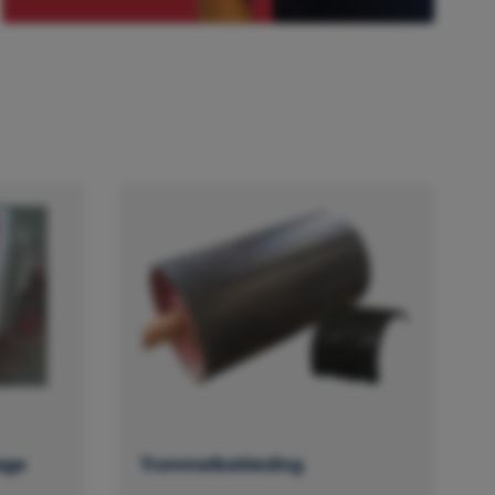
age
Trommelbekleding