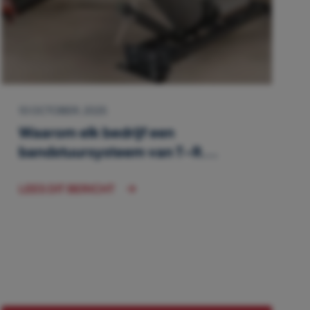
10 OCTOBER, 2025
Waarom elk bedrijf een
bandstuursysteem van T-R...
LEES DIT BERICHT