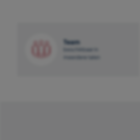
Team
beschikbaar in
meerdere talen