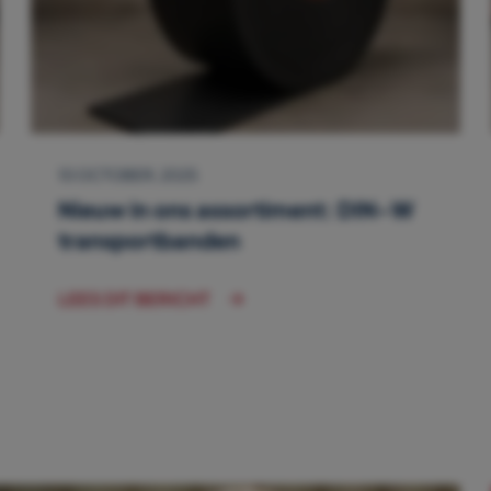
10 OCTOBER, 2025
Nieuw in ons assortiment: DIN-W
transportbanden
LEES DIT BERICHT