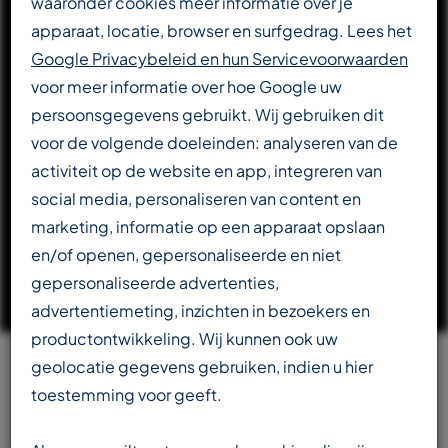
waaronder cookies meer informatie over je
apparaat, locatie, browser en surfgedrag. Lees het
DOWNLOAD CATALOGUS
Google Privacybeleid en hun Servicevoorwaarden
voor meer informatie over hoe Google uw
persoonsgegevens gebruikt. Wij gebruiken dit
LEES VERDER OVER T-REX
voor de volgende doeleinden: analyseren van de
activiteit op de website en app, integreren van
social media, personaliseren van content en
marketing, informatie op een apparaat opslaan
en/of openen, gepersonaliseerde en niet
gepersonaliseerde advertenties,
advertentiemeting, inzichten in bezoekers en
productontwikkeling. Wij kunnen ook uw
geolocatie gegevens gebruiken, indien u hier
Team
toestemming voor geeft.
beschikbaar in meerdere talen