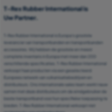
T-Rex Rubber International is
Uw Partner.
T-Rex Rubber International is Europa’s grootste
leverancier van transportbanden en transportbanden
accessoires. Wij hebben de grootste en meest
complete inventaris in Europa met meer dan 200
verschillende specificaties. T-Rex Rubber International
verkoopt haar producten via een geselecteerd
Europees netwerk van vulkanisatiebedrijven en
distributeurs. Ons internationale sales team werkt nauw
samen met deze distributeurs om de eindgebruiker de
beste transportband voor hun specifieke toepassing te
bieden. T-Rex Rubber International verkoopt niet