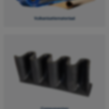
Vulkanisatiemateriaal
Componenten