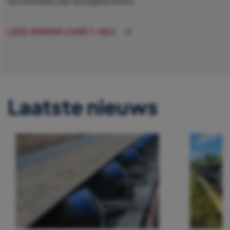
rechtstreeks aan eindgebruikers.
LEES VERDER OVER T-REX
Laatste nieuws