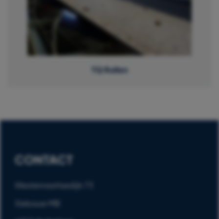
TQ Rollen
CONTACT
Westervoortsedijk 73
Gebouw MB