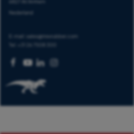
6827 AV Arnhem
Nederland
E-mail: sales@trexrubber.com
Tel: +31 26 7508 300