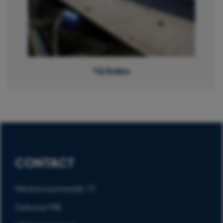
TQ Rollen
CONTACT
Westervoortsedijk 73
Gebouw MB