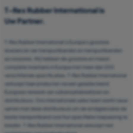
T-Rex Rubber International is
Uw Partner.
T-Rex Rubber International is Europa’s grootste
leverancier van transportbanden en transportbanden
accessoires. Wij hebben de grootste en meest
complete inventaris in Europa met meer dan 200
verschillende specificaties. T-Rex Rubber International
verkoopt haar producten via een geselecteerd
Europees netwerk van vulkanisatiebedrijven en
distributeurs. Ons internationale sales team werkt nauw
samen met deze distributeurs om de eindgebruiker de
beste transportband voor hun specifieke toepassing te
bieden. T-Rex Rubber International verkoopt niet