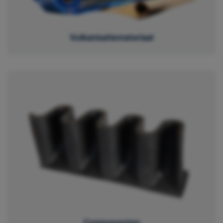
Vulkanisatiemateriaal
Componenten