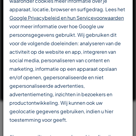
waaronder cookies meer informatie over je
apparaat, locatie, browser en surfgedrag. Lees het
DOWNLOAD CATALOGUS
Google Privacybeleid en hun Servicevoorwaarden
voor meer informatie over hoe Google uw
persoonsgegevens gebruikt. Wij gebruiken dit
LEES VERDER OVER T-REX
voor de volgende doeleinden: analyseren van de
activiteit op de website en app, integreren van
social media, personaliseren van content en
marketing, informatie op een apparaat opslaan
en/of openen, gepersonaliseerde en niet
gepersonaliseerde advertenties,
advertentiemeting, inzichten in bezoekers en
productontwikkeling. Wij kunnen ook uw
geolocatie gegevens gebruiken, indien u hier
Team
toestemming voor geeft.
beschikbaar in meerdere talen