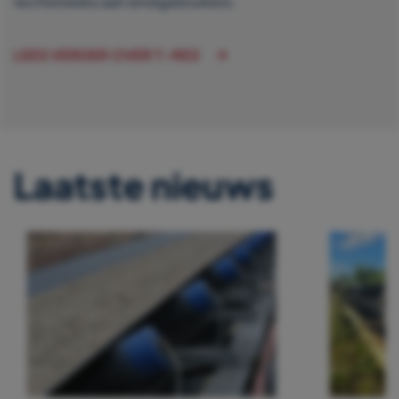
rechtstreeks aan eindgebruikers.
LEES VERDER OVER T-REX
Laatste nieuws