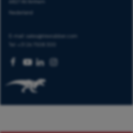
6827 AV Arnhem
Nederland
E-mail: sales@trexrubber.com
Tel: +31 26 7508 300