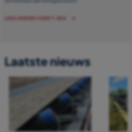
rechtstreeks aan eindgebruikers.
LEES VERDER OVER T-REX
Laatste nieuws