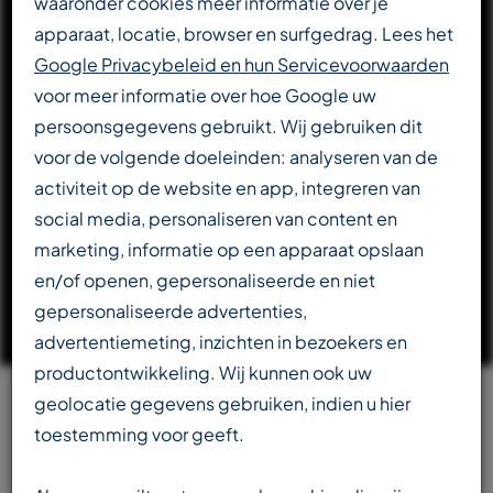
waaronder cookies meer informatie over je
apparaat, locatie, browser en surfgedrag. Lees het
DOWNLOAD CATALOGUS
Google Privacybeleid en hun Servicevoorwaarden
voor meer informatie over hoe Google uw
persoonsgegevens gebruikt. Wij gebruiken dit
LEES VERDER OVER T-REX
voor de volgende doeleinden: analyseren van de
activiteit op de website en app, integreren van
social media, personaliseren van content en
marketing, informatie op een apparaat opslaan
en/of openen, gepersonaliseerde en niet
gepersonaliseerde advertenties,
advertentiemeting, inzichten in bezoekers en
productontwikkeling. Wij kunnen ook uw
geolocatie gegevens gebruiken, indien u hier
Team
toestemming voor geeft.
beschikbaar in meerdere talen