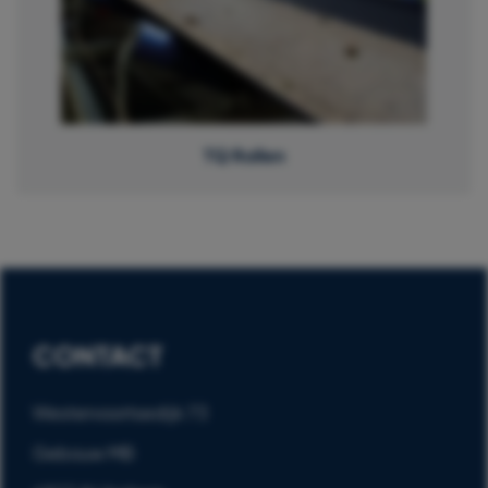
TQ Rollen
CONTACT
Westervoortsedijk 73
Gebouw MB