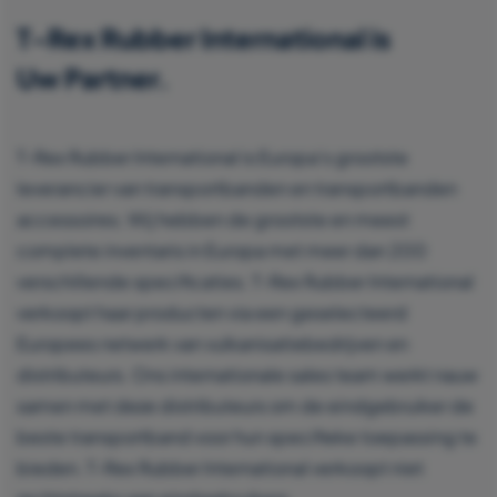
T-Rex Rubber International is
Uw Partner.
T-Rex Rubber International is Europa’s grootste
leverancier van transportbanden en transportbanden
accessoires. Wij hebben de grootste en meest
complete inventaris in Europa met meer dan 200
verschillende specificaties. T-Rex Rubber International
verkoopt haar producten via een geselecteerd
Europees netwerk van vulkanisatiebedrijven en
distributeurs. Ons internationale sales team werkt nauw
samen met deze distributeurs om de eindgebruiker de
beste transportband voor hun specifieke toepassing te
bieden. T-Rex Rubber International verkoopt niet