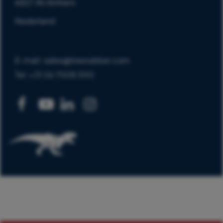
6827 AV Arnhem
Nederland
E-mail: sales@trexrubber.com
Tel: +31 26 7508 300