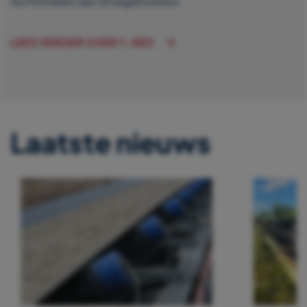
rechtstreeks aan eindgebruikers.
LEES VERDER OVER T-REX
Laatste nieuws