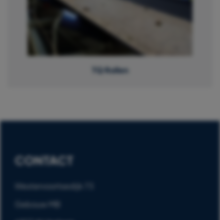
TQ Rollen
CONTACT
Westervoortsedijk 73
Gebouw MB