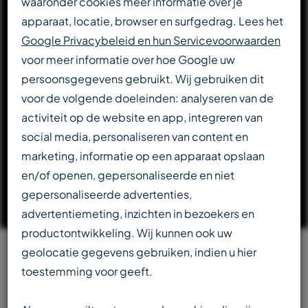
waaronder cookies meer informatie over je
apparaat, locatie, browser en surfgedrag. Lees het
DOWNLOAD CATALOGUS
Google Privacybeleid en hun Servicevoorwaarden
voor meer informatie over hoe Google uw
persoonsgegevens gebruikt. Wij gebruiken dit
LEES VERDER OVER T-REX
voor de volgende doeleinden: analyseren van de
activiteit op de website en app, integreren van
social media, personaliseren van content en
marketing, informatie op een apparaat opslaan
en/of openen, gepersonaliseerde en niet
gepersonaliseerde advertenties,
advertentiemeting, inzichten in bezoekers en
productontwikkeling. Wij kunnen ook uw
geolocatie gegevens gebruiken, indien u hier
Team
toestemming voor geeft.
beschikbaar in meerdere talen