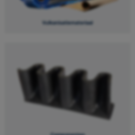
Vulkanisatiemateriaal
Componenten