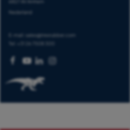
6827 AV Arnhem
Nederland
E-mail: sales@trexrubber.com
Tel: +31 26 7508 300