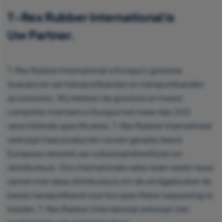
T-Rex Rubber International is
Uw Partner.
T-Rex Rubber International is Europa’s grootste
leverancier van transportbanden en transportbanden
accessoires. Wij hebben de grootste en meest
complete inventaris in Europa met meer dan 200
verschillende specificaties. T-Rex Rubber International
verkoopt haar producten via een geselecteerd
Europees netwerk van vulkanisatiebedrijven en
distributeurs. Ons internationale sales team werkt nauw
samen met deze distributeurs om de eindgebruiker de
beste transportband voor hun specifieke toepassing te
bieden. T-Rex Rubber International verkoopt niet