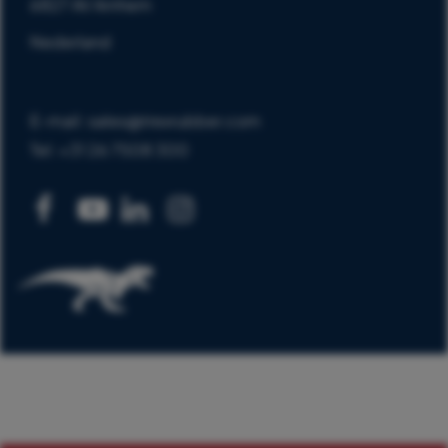
6827 AV Arnhem
Nederland
E-mail: sales@trexrubber.com
Tel: +31 26 7508 300