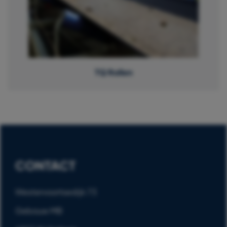
TQ Rollen
CONTACT
Westervoortsedijk 73
Gebouw MB