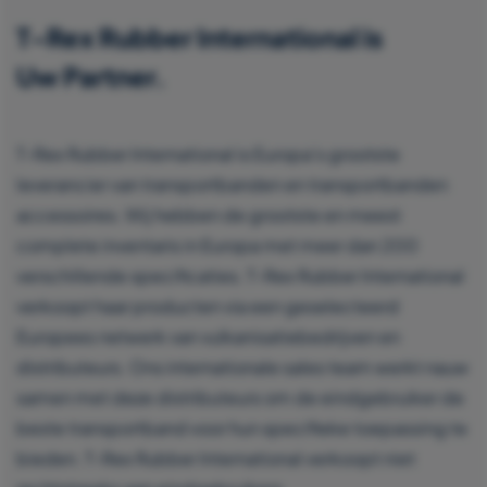
T-Rex Rubber International is
Uw Partner.
T-Rex Rubber International is Europa’s grootste
leverancier van transportbanden en transportbanden
accessoires. Wij hebben de grootste en meest
complete inventaris in Europa met meer dan 200
verschillende specificaties. T-Rex Rubber International
verkoopt haar producten via een geselecteerd
Europees netwerk van vulkanisatiebedrijven en
distributeurs. Ons internationale sales team werkt nauw
samen met deze distributeurs om de eindgebruiker de
beste transportband voor hun specifieke toepassing te
bieden. T-Rex Rubber International verkoopt niet