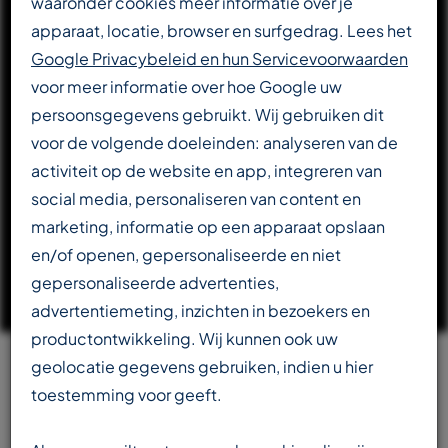
waaronder cookies meer informatie over je
apparaat, locatie, browser en surfgedrag. Lees het
DOWNLOAD CATALOGUS
Google Privacybeleid en hun Servicevoorwaarden
voor meer informatie over hoe Google uw
persoonsgegevens gebruikt. Wij gebruiken dit
LEES VERDER OVER T-REX
voor de volgende doeleinden: analyseren van de
activiteit op de website en app, integreren van
social media, personaliseren van content en
marketing, informatie op een apparaat opslaan
en/of openen, gepersonaliseerde en niet
gepersonaliseerde advertenties,
advertentiemeting, inzichten in bezoekers en
productontwikkeling. Wij kunnen ook uw
geolocatie gegevens gebruiken, indien u hier
Team
toestemming voor geeft.
beschikbaar in meerdere talen