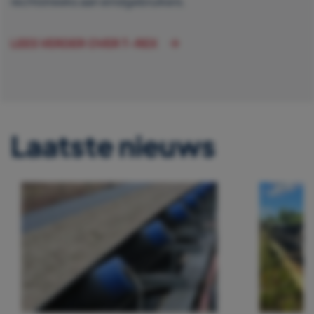
rechtstreeks aan eindgebruikers.
LEES VERDER OVER T-REX
Laatste nieuws