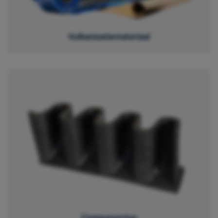
Vulkanisatiemateriaal
Componenten