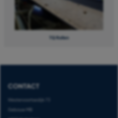
TQ Rollen
CONTACT
Westervoortsedijk 73
Gebouw MB