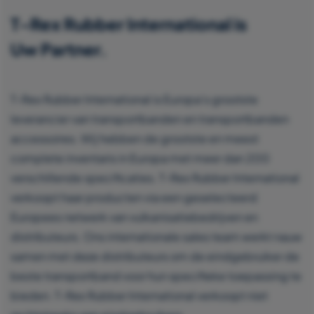
T-Rex Rubber International is
Uw Partner.
T-Rex Rubber International is Europa’s grootste
leverancier van transportbanden en transportbanden
accessoires. Wij hebben de grootste en meest
complete inventaris in Europa met meer dan 200
verschillende specificaties. T-Rex Rubber International
verkoopt haar producten via een geselecteerd
Europees netwerk van vulkanisatiebedrijven en
distributeurs. Ons internationale sales team werkt nauw
samen met deze distributeurs om de eindgebruiker de
beste transportband voor hun specifieke toepassing te
bieden. T-Rex Rubber International verkoopt niet