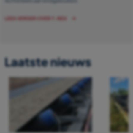
rechtstreeks aan eindgebruikers.
LEES VERDER OVER T-REX
Laatste nieuws