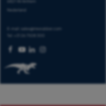
6827 AV Arnhem
Nederland
E-mail: sales@trexrubber.com
Tel: +31 26 7508 300