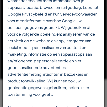
waaronder cookies meer informatie over je
apparaat, locatie, browser en surfgedrag. Lees het
DOWNLOAD CATALOGUS
Google Privacybeleid en hun Servicevoorwaarden
voor meer informatie over hoe Google uw
persoonsgegevens gebruikt. Wij gebruiken dit
LEES VERDER OVER T-REX
voor de volgende doeleinden: analyseren van de
activiteit op de website en app, integreren van
social media, personaliseren van content en
marketing, informatie op een apparaat opslaan
en/of openen, gepersonaliseerde en niet
gepersonaliseerde advertenties,
advertentiemeting, inzichten in bezoekers en
productontwikkeling. Wij kunnen ook uw
geolocatie gegevens gebruiken, indien u hier
Team
toestemming voor geeft.
beschikbaar in meerdere talen