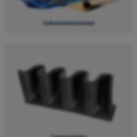
Vulkanisatiemateriaal
Componenten