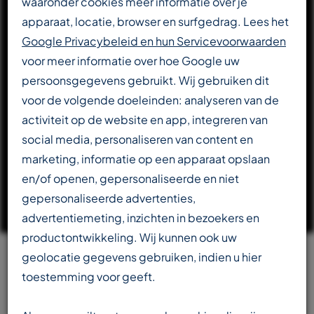
waaronder cookies meer informatie over je
apparaat, locatie, browser en surfgedrag. Lees het
DOWNLOAD CATALOGUS
Google Privacybeleid en hun Servicevoorwaarden
voor meer informatie over hoe Google uw
persoonsgegevens gebruikt. Wij gebruiken dit
LEES VERDER OVER T-REX
voor de volgende doeleinden: analyseren van de
activiteit op de website en app, integreren van
social media, personaliseren van content en
marketing, informatie op een apparaat opslaan
en/of openen, gepersonaliseerde en niet
gepersonaliseerde advertenties,
advertentiemeting, inzichten in bezoekers en
productontwikkeling. Wij kunnen ook uw
geolocatie gegevens gebruiken, indien u hier
Team
toestemming voor geeft.
beschikbaar in meerdere talen