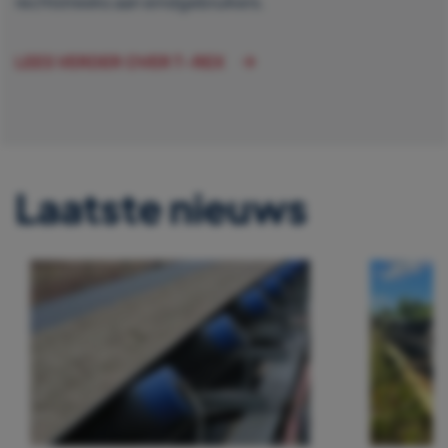
rechtstreeks aan eindgebruikers.
LEES VERDER OVER T-REX
Laatste nieuws