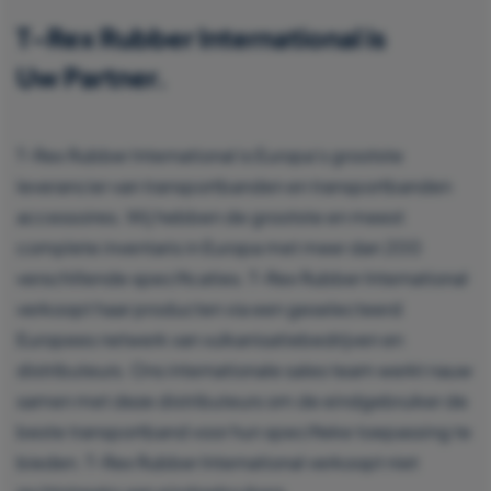
T-Rex Rubber International is
Uw Partner.
T-Rex Rubber International is Europa’s grootste
leverancier van transportbanden en transportbanden
accessoires. Wij hebben de grootste en meest
complete inventaris in Europa met meer dan 200
verschillende specificaties. T-Rex Rubber International
verkoopt haar producten via een geselecteerd
Europees netwerk van vulkanisatiebedrijven en
distributeurs. Ons internationale sales team werkt nauw
samen met deze distributeurs om de eindgebruiker de
beste transportband voor hun specifieke toepassing te
bieden. T-Rex Rubber International verkoopt niet