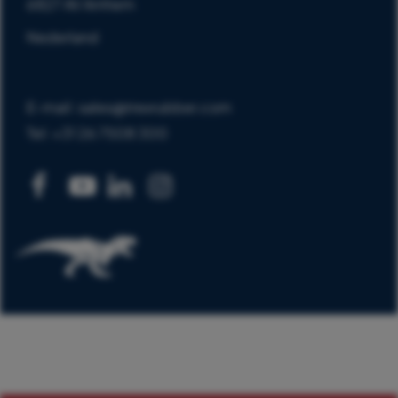
6827 AV Arnhem
Nederland
E-mail: sales@trexrubber.com
Tel: +31 26 7508 300