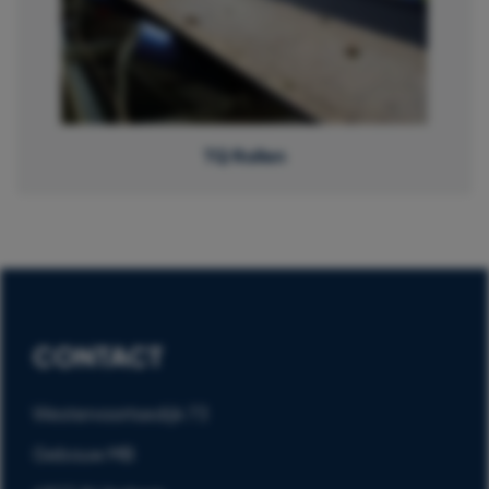
TQ Rollen
CONTACT
Westervoortsedijk 73
Gebouw MB