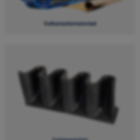
Vulkanisatiemateriaal
Componenten