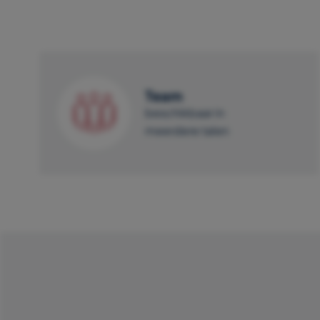
Team
beschikbaar in
meerdere talen