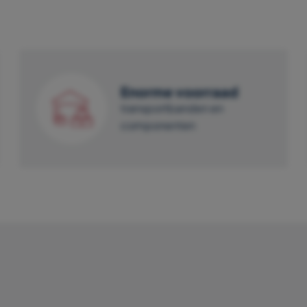
Enorme voorraad
transportbanden en
componenten