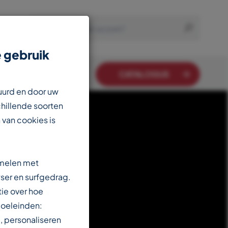
 gebruik
CATALOGUS
uurd en door uw
chillende soorten
 van cookies is
amelen met
ser en surfgedrag.
ie over hoe
doeleinden:
, personaliseren