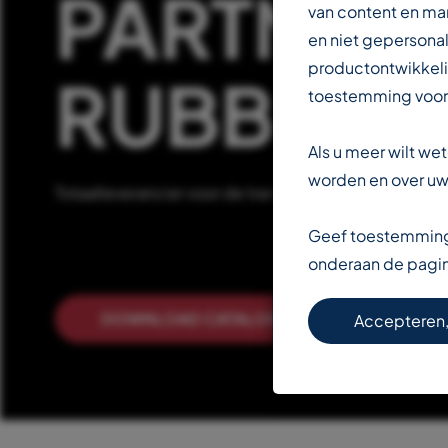
PARTNER 
van content en ma
en niet gepersonal
productontwikkeli
RUBBERIN
toestemming voor
Als u meer wilt w
worden en over uw 
Totaalleverancier voor de transportbandenindustrie
Geef toestemming 
onderaan de pagi
DOWNLOAD CATALOGUS
LEE
Accepteren,