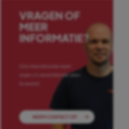
VRAGEN OF
MEER
INFORMATIE?
Ons internationale team
staat u in verschillende talen
te woord.
NEEM CONTACT OP