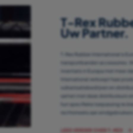
T-Rex Rubber
Uw Partner.
T-Rex Rubber International is Eu
transportbanden accessoires. 
inventaris in Europa met meer d
International verkoopt haar pro
vulkanisatiebedrijven en distrib
samen met deze distributeurs o
hun specifieke toepassing te bi
rechtstreeks aan eindgebruikers
LEES VERDER OVER T-REX