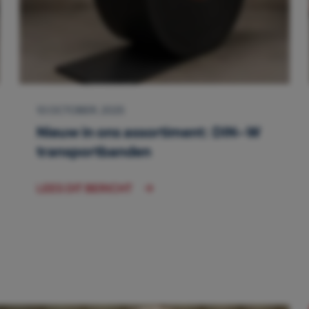
10 OCTOBER, 2025
Nieuw in ons assortiment: DIN-W
transportbanden
LEES DIT BERICHT