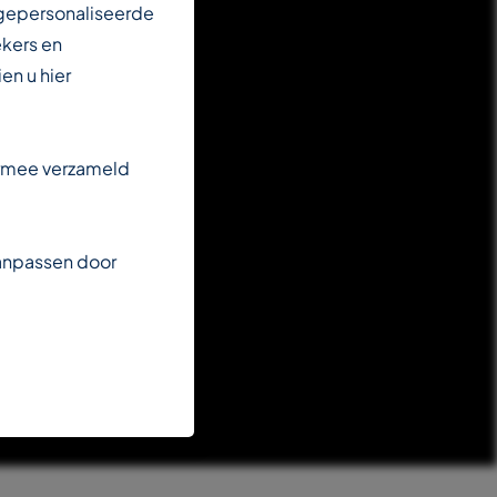
 gepersonaliseerde
ekers en
en u hier
armee verzameld
aanpassen door