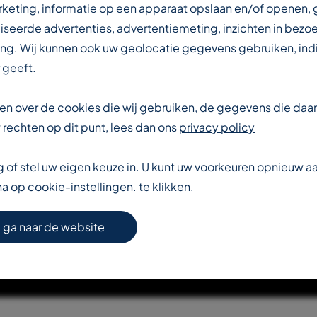
IN DE
rketing, informatie op een apparaat opslaan en/of openen,
iseerde advertenties, advertentiemeting, inzichten in bezo
ng. Wij kunnen ook uw geolocatie gegevens gebruiken, indi
DUSTRIE
 geeft.
eten over de cookies die wij gebruiken, de gegevens die da
rechten op dit punt, lees dan ons
privacy policy
of stel uw eigen keuze in. U kunt uw voorkeuren opnieuw 
na op
cookie-instellingen.
te klikken.
S VERDER OVER T-REX
 ga naar de website