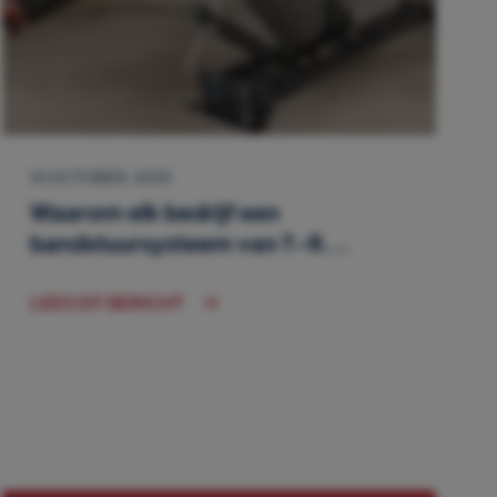
10 OCTOBER, 2025
Waarom elk bedrijf een
bandstuursysteem van T-R...
LEES DIT BERICHT