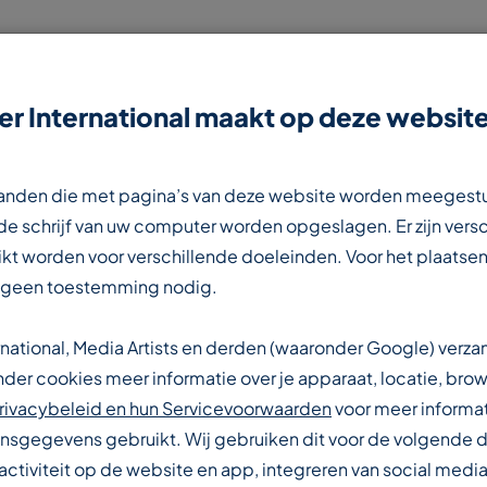
r International maakt op deze website
NIEUWS
CONTACT
WERKEN BIJ
estanden die met pagina’s van deze website worden meegest
e schrijf van uw computer worden opgeslagen. Er zijn vers
kt worden voor verschillende doeleinden. Voor het plaatsen
 geen toestemming nodig.
rnational, Media Artists en derden (waaronder Google) verz
IONALE
er cookies meer informatie over je apparaat, locatie, brow
rivacybeleid en hun Servicevoorwaarden
voor meer informat
sgegevens gebruikt. Wij gebruiken dit voor de volgende 
activiteit op de website en app, integreren van social media