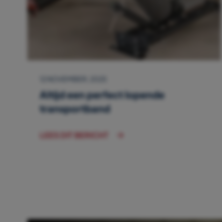
12 NOVEMBER, 2025
Altijd een perfect lopende
transportband
LEES DIT BERICHT