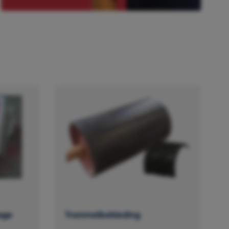
age
Trommelbekleding