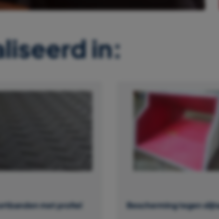
liseerd in:
ortbanden met profiel
Bescherming tegen slijt