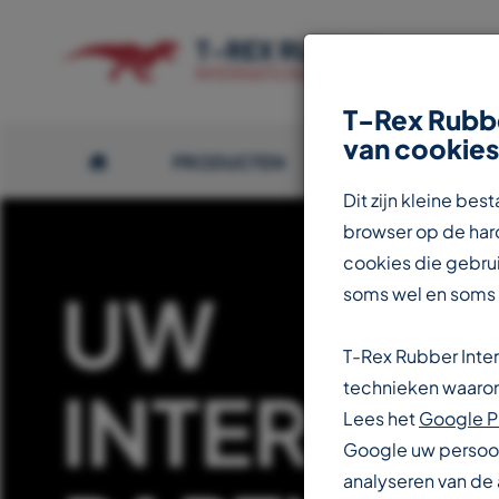
T-Rex Rubbe
van cookies
PRODUCTEN
OVER T-REX
Dit zijn kleine b
browser op de hard
cookies die gebrui
UW
soms wel en soms
T-Rex Rubber Inte
INTERNAT
technieken waarond
Lees het
Google P
Google uw persoon
analyseren van de 