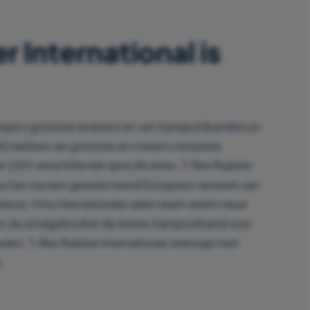
 International is
ropa’s grootste leverancier van transportbanden en
Wij hebben de grootste en meest complete
an 200 verschillende specificaties. T-Rex Rubber
ducten via een geselecteerd Europees netwerk van
uteurs. Ons internationale sales team werkt nauw
m de eindgebruiker de beste transportband voor
eden. T-Rex Rubber International verkoopt niet
.