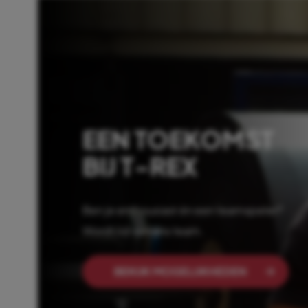
EEN TOEKOMST
BIJ T-REX
Ben je enthousiast én een teamspeler?
Wordt lid van ons team.
BEKIJK MOGELIJKHEDEN