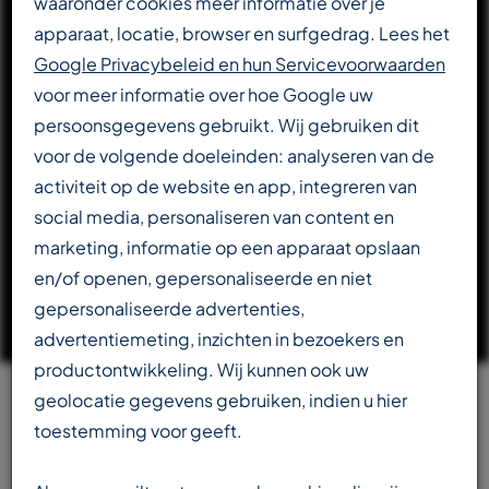
waaronder cookies meer informatie over je
apparaat, locatie, browser en surfgedrag. Lees het
DOWNLOAD CATALOGUS
Google Privacybeleid en hun Servicevoorwaarden
voor meer informatie over hoe Google uw
persoonsgegevens gebruikt. Wij gebruiken dit
LEES VERDER OVER T-REX
voor de volgende doeleinden: analyseren van de
activiteit op de website en app, integreren van
social media, personaliseren van content en
marketing, informatie op een apparaat opslaan
en/of openen, gepersonaliseerde en niet
gepersonaliseerde advertenties,
advertentiemeting, inzichten in bezoekers en
productontwikkeling. Wij kunnen ook uw
geolocatie gegevens gebruiken, indien u hier
Team
toestemming voor geeft.
beschikbaar in meerdere talen