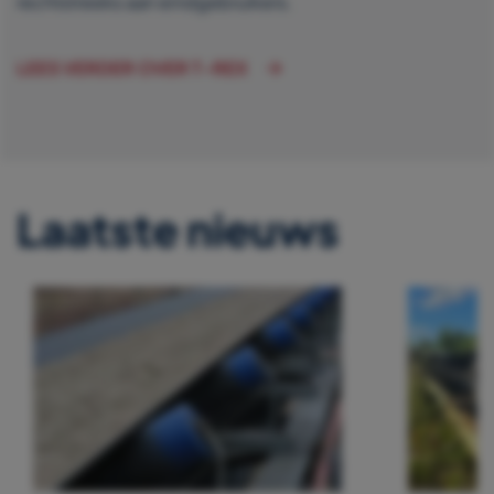
rechtstreeks aan eindgebruikers.
LEES VERDER OVER T-REX
Laatste nieuws