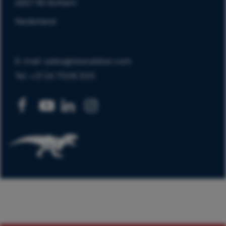
6827 AV Arnhem
Nederland
E-mail: sales@trexrubber.com
Tel: +31 26 7508 300