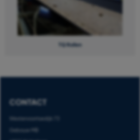
TQ Rollen
CONTACT
Westervoortsedijk 73
Gebouw MB