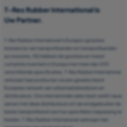
T-Rex Rubber International is
Uw Partner.
T-Rex Rubber International is Europa’s grootste
leverancier van transportbanden en transportbanden
accessoires. Wij hebben de grootste en meest
complete inventaris in Europa met meer dan 200
verschillende specificaties. T-Rex Rubber International
verkoopt haar producten via een geselecteerd
Europees netwerk van vulkanisatiebedrijven en
distributeurs. Ons internationale sales team werkt nauw
samen met deze distributeurs om de eindgebruiker de
beste transportband voor hun specifieke toepassing te
bieden. T-Rex Rubber International verkoopt niet