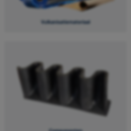
Vulkanisatiemateriaal
Componenten