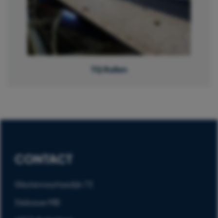
TQ Rollen
CONTACT
Westervoortsedijk 73
Gebouw MB