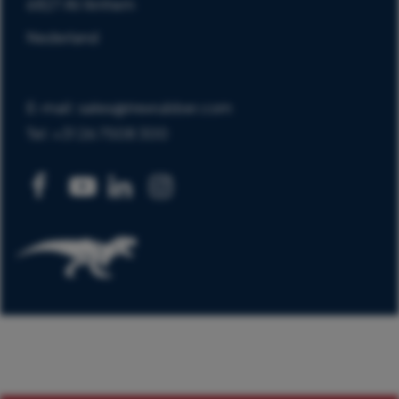
6827 AV Arnhem
Nederland
E-mail: sales@trexrubber.com
Tel: +31 26 7508 300