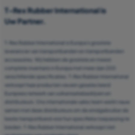
T-Rex Rubber International is
Uw Partner.
T-Rex Rubber International is Europa’s grootste
leverancier van transportbanden en transportbanden
accessoires. Wij hebben de grootste en meest
complete inventaris in Europa met meer dan 200
verschillende specificaties. T-Rex Rubber International
verkoopt haar producten via een geselecteerd
Europees netwerk van vulkanisatiebedrijven en
distributeurs. Ons internationale sales team werkt nauw
samen met deze distributeurs om de eindgebruiker de
beste transportband voor hun specifieke toepassing te
bieden. T-Rex Rubber International verkoopt niet