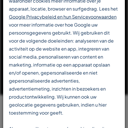
waaronder cookies meer informatie over je
apparaat, locatie, browser en surfgedrag. Lees het
DOWNLOAD CATALOGUS
Google Privacybeleid en hun Servicevoorwaarden
voor meer informatie over hoe Google uw
persoonsgegevens gebruikt. Wij gebruiken dit
LEES VERDER OVER T-REX
voor de volgende doeleinden: analyseren van de
activiteit op de website en app, integreren van
social media, personaliseren van content en
marketing, informatie op een apparaat opslaan
en/of openen, gepersonaliseerde en niet
gepersonaliseerde advertenties,
advertentiemeting, inzichten in bezoekers en
productontwikkeling. Wij kunnen ook uw
geolocatie gegevens gebruiken, indien u hier
Team
toestemming voor geeft.
beschikbaar in meerdere talen