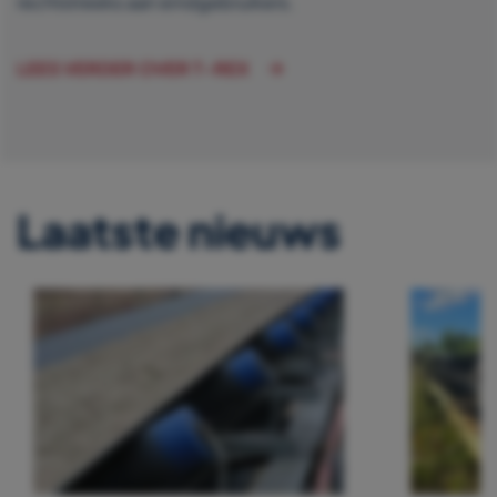
rechtstreeks aan eindgebruikers.
LEES VERDER OVER T-REX
Laatste nieuws