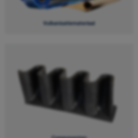
Vulkanisatiemateriaal
Componenten