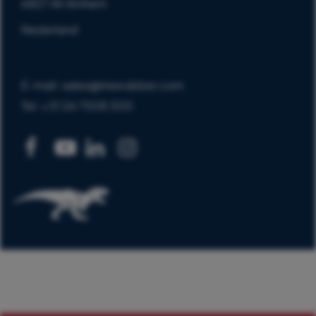
6827 AV Arnhem
Nederland
E-mail: sales@trexrubber.com
Tel: +31 26 7508 300