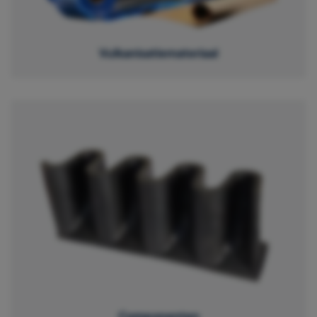
Vulkanisatiemateriaal
Componenten