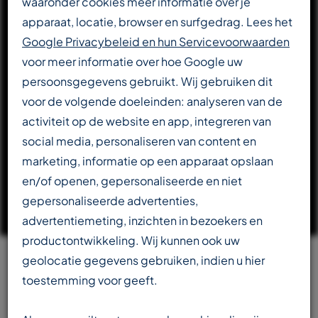
waaronder cookies meer informatie over je
apparaat, locatie, browser en surfgedrag. Lees het
DOWNLOAD CATALOGUS
Google Privacybeleid en hun Servicevoorwaarden
voor meer informatie over hoe Google uw
persoonsgegevens gebruikt. Wij gebruiken dit
LEES VERDER OVER T-REX
voor de volgende doeleinden: analyseren van de
activiteit op de website en app, integreren van
social media, personaliseren van content en
marketing, informatie op een apparaat opslaan
en/of openen, gepersonaliseerde en niet
gepersonaliseerde advertenties,
advertentiemeting, inzichten in bezoekers en
productontwikkeling. Wij kunnen ook uw
geolocatie gegevens gebruiken, indien u hier
Team
toestemming voor geeft.
beschikbaar in meerdere talen