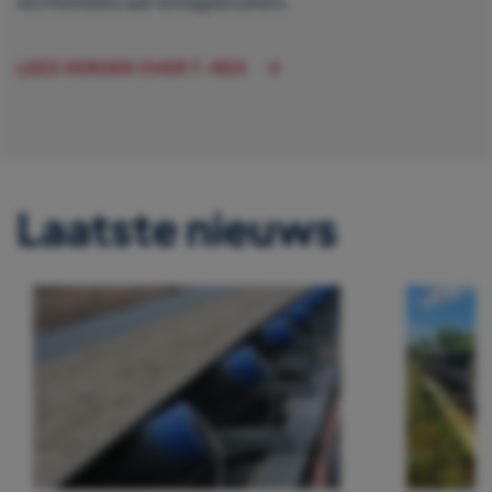
rechtstreeks aan eindgebruikers.
LEES VERDER OVER T-REX
Laatste nieuws