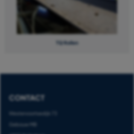
TQ Rollen
CONTACT
Westervoortsedijk 73
Gebouw MB