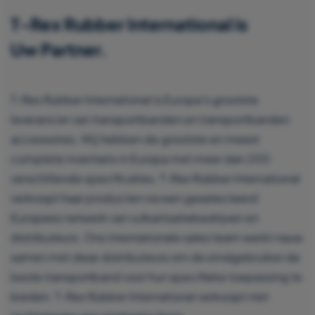
T-Rex Rubber International is
Uw Partner.
T-Rex Rubber International is Europa’s grootste
leverancier van transportbanden en transportbanden
accessoires. Wij hebben de grootste en meest
complete inventaris in Europa met meer dan 200
verschillende specificaties. T-Rex Rubber International
verkoopt haar producten via een geselecteerd
Europees netwerk van vulkanisatiebedrijven en
distributeurs. Ons internationale sales team werkt nauw
samen met deze distributeurs om de eindgebruiker de
beste transportband voor hun specifieke toepassing te
bieden. T-Rex Rubber International verkoopt niet