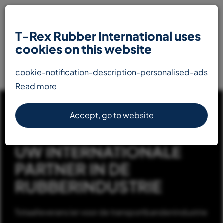
T-Rex Rubber International uses
cookies on this website
cookie-notification-description-personalised-ads
Read more
Accept, go to website
UW INTERNATIONALE
PARTNER IN DE
RUBBERINDUSTRIE
Totaalleverancier voor de transportbandenindustrie