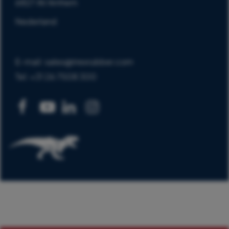
6827 AV Arnhem
Nederland
E-mail: sales@trexrubber.com
Tel: +31 26 7508 300