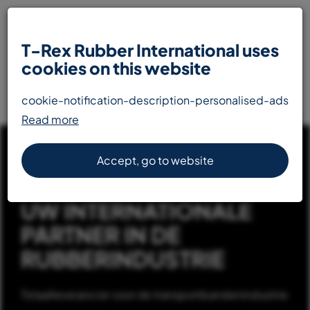
T-Rex Rubber International uses
cookies on this website
cookie-notification-description-personalised-ads
Read more
Accept, go to website
UW INTERNATIONALE
PARTNER IN DE
RUBBERINDUSTRIE
Totaalleverancier voor de transportbandenindustrie