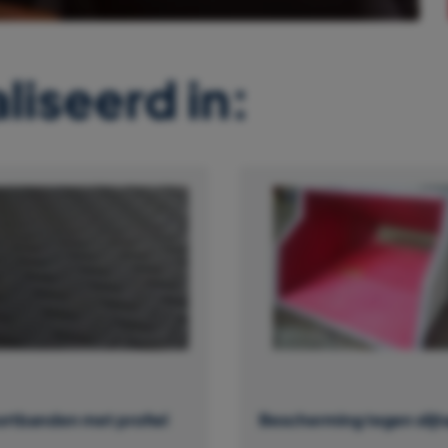
liseerd in:
ortbanden met profiel
Bescherming tegen slijt