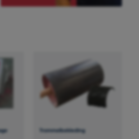
age
Trommelbekleding