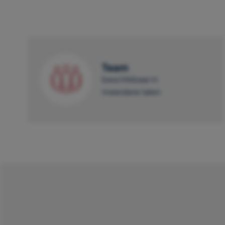
Team
beschikbaar in
meerdere talen