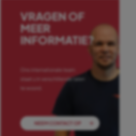
VRAGEN OF
MEER
INFORMATIE?
Ons internationale team
staat u in verschillende talen
te woord.
NEEM CONTACT OP