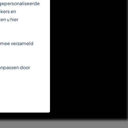
 gepersonaliseerde
ekers en
en u hier
armee verzameld
aanpassen door