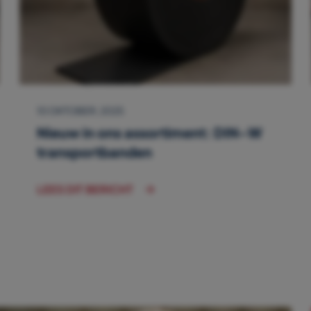
10 OKTOBER, 2025
Nieuw in ons assortiment: DIN-W
transportbanden
LEES DIT BERICHT