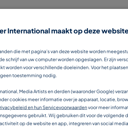
r International maakt op deze website
NIEUWS
CONTACT
WERKEN BIJ
estanden die met pagina’s van deze website worden meegest
e schrijf van uw computer worden opgeslagen. Er zijn vers
kt worden voor verschillende doeleinden. Voor het plaatsen
 geen toestemming nodig.
rnational, Media Artists en derden (waaronder Google) verz
IONALE
er cookies meer informatie over je apparaat, locatie, brow
rivacybeleid en hun Servicevoorwaarden
voor meer informat
sgegevens gebruikt. Wij gebruiken dit voor de volgende 
activiteit op de website en app, integreren van social media