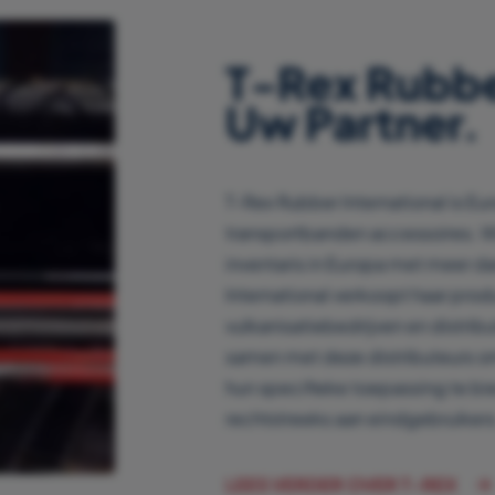
T-Rex Rubber
Uw Partner.
T-Rex Rubber International is Eu
transportbanden accessoires. 
inventaris in Europa met meer d
International verkoopt haar pro
vulkanisatiebedrijven en distrib
samen met deze distributeurs o
hun specifieke toepassing te bi
rechtstreeks aan eindgebruikers
LEES VERDER OVER T-REX