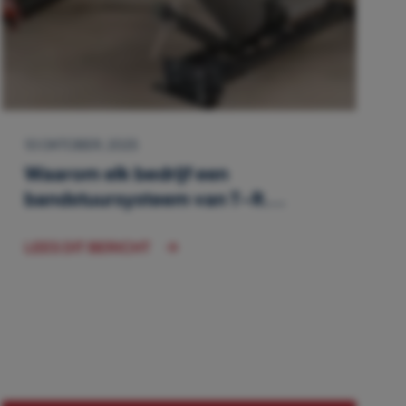
10 OKTOBER, 2025
Waarom elk bedrijf een
bandstuursysteem van T-R...
LEES DIT BERICHT