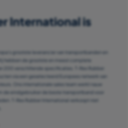
 International is
ropa’s grootste leverancier van transportbanden en
Wij hebben de grootste en meest complete
an 200 verschillende specificaties. T-Rex Rubber
ducten via een geselecteerd Europees netwerk van
uteurs. Ons internationale sales team werkt nauw
m de eindgebruiker de beste transportband voor
eden. T-Rex Rubber International verkoopt niet
.