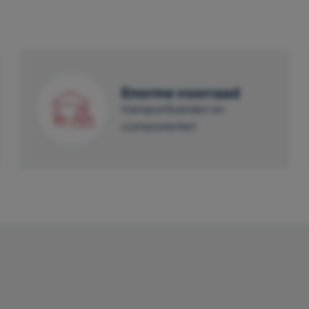
Enorme voorraad
transportbanden en
componenten