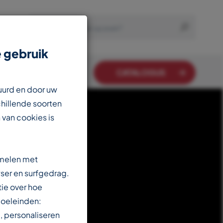
 gebruik
CATALOGUS
uurd en door uw
chillende soorten
 van cookies is
amelen met
ser en surfgedrag.
ie over hoe
doeleinden:
, personaliseren