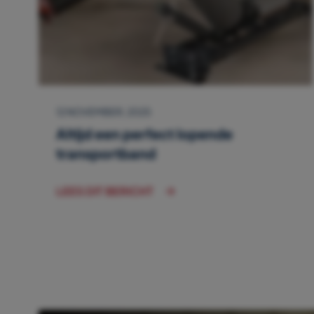
12 NOVEMBER, 2025
Altijd een perfect lopende
transportband
LEES DIT BERICHT