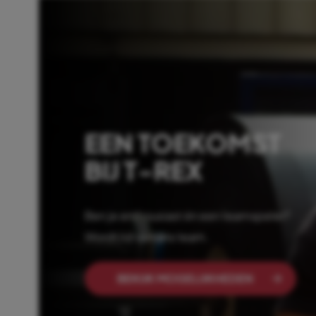
EEN TOEKOMST
BIJ T-REX
Ben je enthousiast én een teamspeler?
Wordt lid van ons team.
BEKIJK MOGELIJKHEDEN