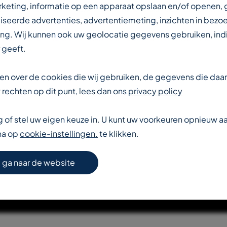
IN DE
rketing, informatie op een apparaat opslaan en/of openen,
iseerde advertenties, advertentiemeting, inzichten in bezo
ng. Wij kunnen ook uw geolocatie gegevens gebruiken, indi
DUSTRIE
 geeft.
eten over de cookies die wij gebruiken, de gegevens die da
rechten op dit punt, lees dan ons
privacy policy
of stel uw eigen keuze in. U kunt uw voorkeuren opnieuw 
na op
cookie-instellingen.
te klikken.
S VERDER OVER T-REX
 ga naar de website