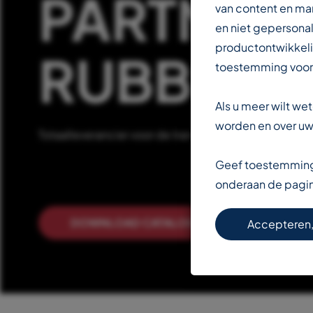
PARTNER 
van content en ma
en niet gepersonal
productontwikkeli
RUBBERIN
toestemming voor
Als u meer wilt w
worden en over uw 
Totaalleverancier voor de transportbandenindustrie
Geef toestemming 
onderaan de pagi
DOWNLOAD CATALOGUS
LEE
Accepteren,