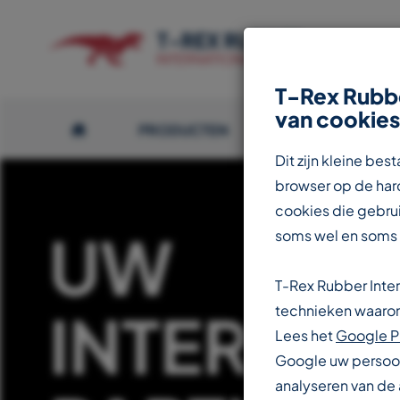
T-Rex Rubbe
van cookies
PRODUCTEN
OVER T-REX
Dit zijn kleine b
browser op de hard
cookies die gebrui
UW
soms wel en soms
T-Rex Rubber Inte
INTERNAT
technieken waarond
Lees het
Google P
Google uw persoon
analyseren van de 