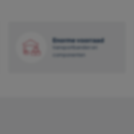
Enorme voorraad
transportbanden en
componenten