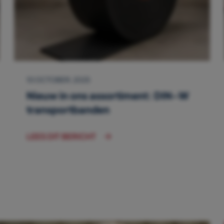
10 OCTOBER, 2025
Nieuw in ons assortiment: DIN-W
transportbanden
LEES DIT BERICHT