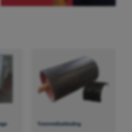
age
Trommelbekleding