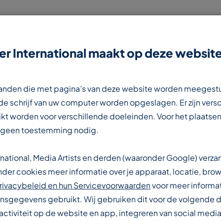
r International maakt op deze website
NIEUWS
CONTACT
WERKEN BIJ
estanden die met pagina’s van deze website worden meegest
e schrijf van uw computer worden opgeslagen. Er zijn vers
kt worden voor verschillende doeleinden. Voor het plaatsen
 geen toestemming nodig.
rnational, Media Artists en derden (waaronder Google) verz
IONALE
er cookies meer informatie over je apparaat, locatie, brow
rivacybeleid en hun Servicevoorwaarden
voor meer informat
sgegevens gebruikt. Wij gebruiken dit voor de volgende 
activiteit op de website en app, integreren van social media