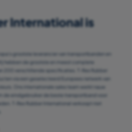
 International is
ropa’s grootste leverancier van transportbanden en
Wij hebben de grootste en meest complete
an 200 verschillende specificaties. T-Rex Rubber
ducten via een geselecteerd Europees netwerk van
uteurs. Ons internationale sales team werkt nauw
m de eindgebruiker de beste transportband voor
eden. T-Rex Rubber International verkoopt niet
.