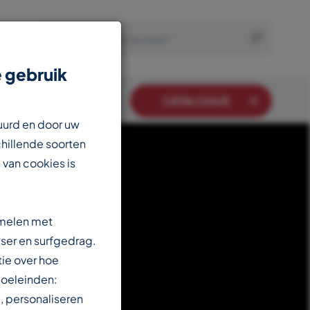
 gebruik
CATALOGUS
uurd en door uw
chillende soorten
 van cookies is
amelen met
ser en surfgedrag.
ie over hoe
doeleinden:
, personaliseren