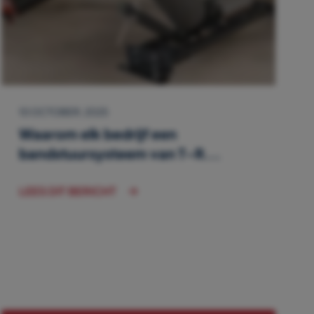
10 OCTOBER, 2025
Waarom elk bedrijf een
bandstuursysteem van T-R...
LEES DIT BERICHT