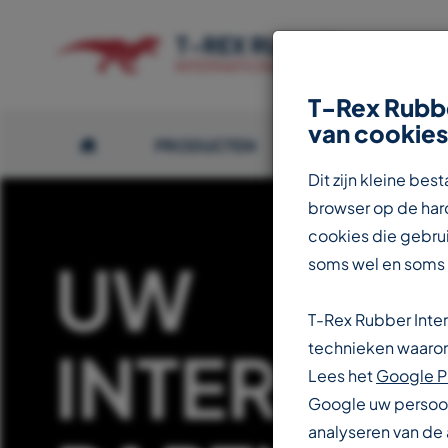
T-Rex Rubbe
van cookies
PRODUCTEN
OVER T-REX
Dit zijn kleine b
browser op de hard
cookies die gebrui
UW
soms wel en soms
T-Rex Rubber Inte
INTERNAT
technieken waarond
Lees het
Google P
Google uw persoon
analyseren van de 