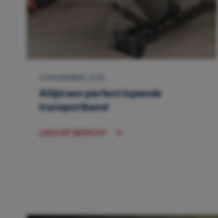
12 NOVEMBER, 2025
Altijd een perfect lopende
transportband
LEES DIT BERICHT