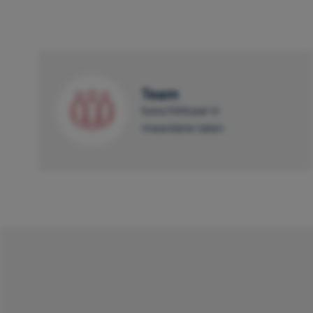
Team
beschikbaar in
meerdere talen