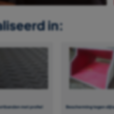
liseerd in:
ortbanden met profiel
Bescherming tegen slijt