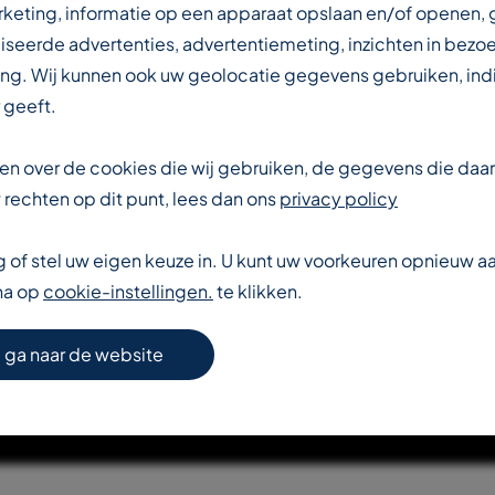
IN DE
rketing, informatie op een apparaat opslaan en/of openen,
iseerde advertenties, advertentiemeting, inzichten in bezo
ng. Wij kunnen ook uw geolocatie gegevens gebruiken, indi
DUSTRIE
 geeft.
eten over de cookies die wij gebruiken, de gegevens die da
rechten op dit punt, lees dan ons
privacy policy
of stel uw eigen keuze in. U kunt uw voorkeuren opnieuw 
na op
cookie-instellingen.
te klikken.
S VERDER OVER T-REX
 ga naar de website