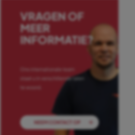
VRAGEN OF
MEER
INFORMATIE?
Ons internationale team
staat u in verschillende talen
te woord.
NEEM CONTACT OP