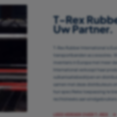
T-Rex Rubber
Uw Partner.
T-Rex Rubber International is Eu
transportbanden accessoires. 
inventaris in Europa met meer d
International verkoopt haar pro
vulkanisatiebedrijven en distrib
samen met deze distributeurs o
hun specifieke toepassing te bi
rechtstreeks aan eindgebruikers
LEES VERDER OVER T-REX