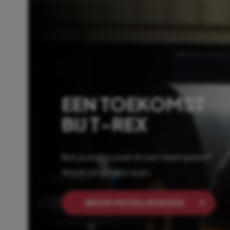
EEN TOEKOMST
BIJ T-REX
Ben je enthousiast én een teamspeler?
Wordt lid van ons team.
BEKIJK MOGELIJKHEDEN