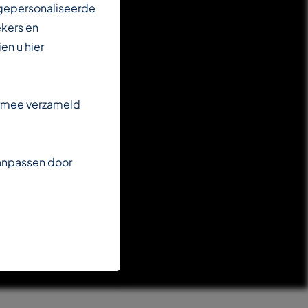
 gepersonaliseerde
ekers en
en u hier
armee verzameld
aanpassen door