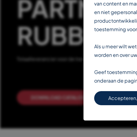
PARTNER 
van content en ma
en niet gepersonal
productontwikkeli
RUBBERIN
toestemming voor
Als u meer wilt w
worden en over uw 
Totaalleverancier voor de transportbandenindustrie
Geef toestemming 
onderaan de pagi
DOWNLOAD CATALOGUS
LEE
Accepteren,