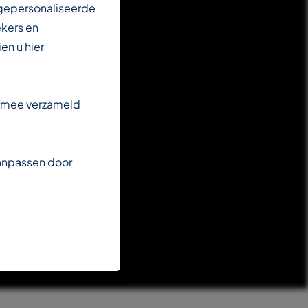
 gepersonaliseerde
ekers en
en u hier
armee verzameld
aanpassen door