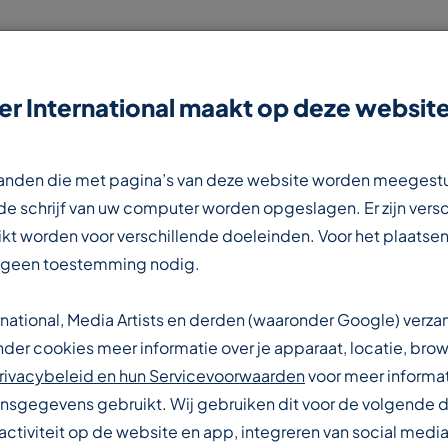
r International maakt op deze website
NIEUWS
CONTACT
WERKEN BIJ
estanden die met pagina’s van deze website worden meegest
e schrijf van uw computer worden opgeslagen. Er zijn vers
kt worden voor verschillende doeleinden. Voor het plaatsen
 geen toestemming nodig.
rnational, Media Artists en derden (waaronder Google) verz
IONALE
er cookies meer informatie over je apparaat, locatie, brow
rivacybeleid en hun Servicevoorwaarden
voor meer informat
sgegevens gebruikt. Wij gebruiken dit voor de volgende 
activiteit op de website en app, integreren van social media