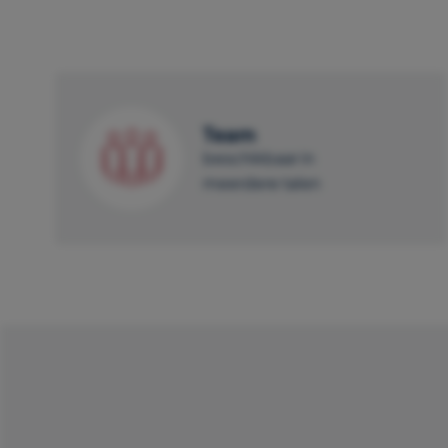
Team
beschikbaar in
meerdere talen