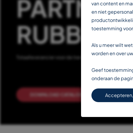
PARTNER 
van content en ma
en niet gepersonal
productontwikkeli
RUBBERIN
toestemming voor
Als u meer wilt w
worden en over uw 
Totaalleverancier voor de transportbandenindustrie
Geef toestemming 
onderaan de pagi
DOWNLOAD CATALOGUS
LEE
Accepteren,