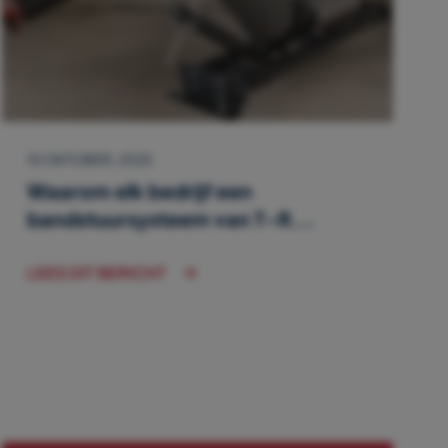
10 OKTOBER, 2025
Waarom elk bedrijf een
bandstuursysteem van T-R...
LEES DIT BERICHT