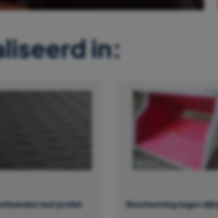
liseerd in:
ortbanden met profiel
Bescherming tegen slijt