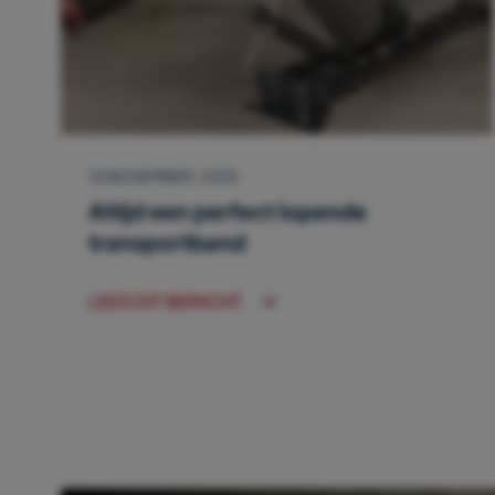
12 NOVEMBER, 2025
Altijd een perfect lopende
transportband
LEES DIT BERICHT