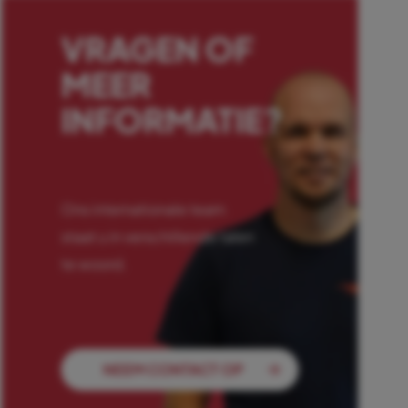
VRAGEN OF
MEER
INFORMATIE?
Ons internationale team
staat u in verschillende talen
te woord.
NEEM CONTACT OP