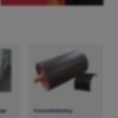
age
Trommelbekleding