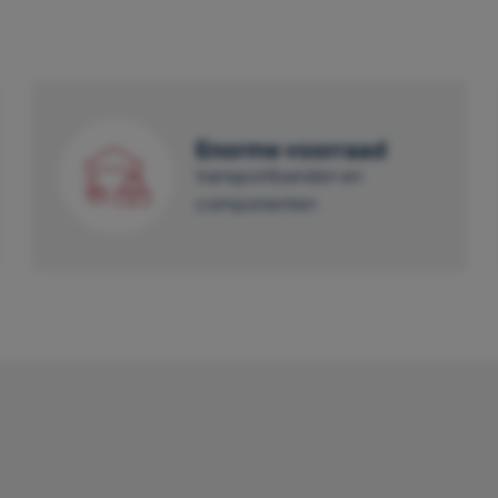
Enorme voorraad
transportbanden en
componenten