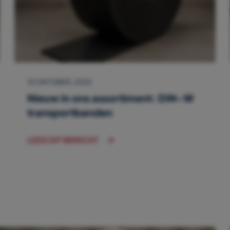
10 OKTOBER, 2025
Nieuw in ons assortiment: DIN-W
transportbanden
LEES DIT BERICHT