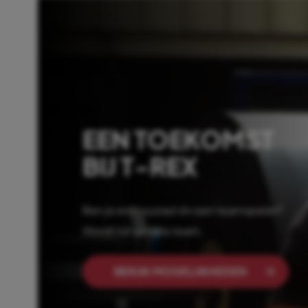
EEN TOEKOMST
BIJ T-REX
Ben je enthousiast én een teamspeler?
Wordt lid van ons team.
BEKIJK MOGELIJKHEDEN