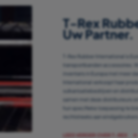
T-Rex Rubber
Uw Partner.
T-Rex Rubber International is Eu
transportbanden accessoires. 
inventaris in Europa met meer d
International verkoopt haar pro
vulkanisatiebedrijven en distrib
samen met deze distributeurs o
hun specifieke toepassing te bi
rechtstreeks aan eindgebruikers
LEES VERDER OVER T-REX