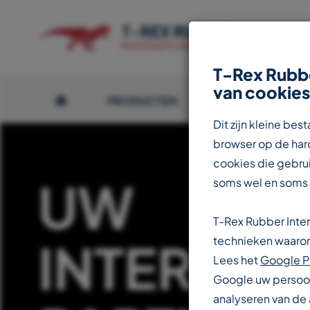
T-Rex Rubbe
van cookies
PRODUCTEN
OVER T-REX
Dit zijn kleine b
browser op de hard
cookies die gebrui
UW
soms wel en soms
T-Rex Rubber Inte
INTERNAT
technieken waarond
Lees het
Google P
Google uw persoon
analyseren van de 