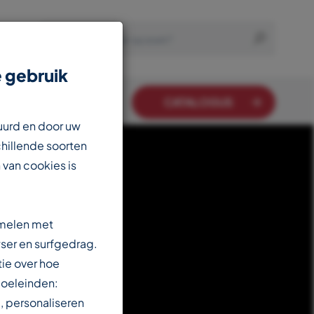
 gebruik
CATALOGUS
uurd en door uw
chillende soorten
 van cookies is
amelen met
ser en surfgedrag.
ie over hoe
doeleinden:
, personaliseren