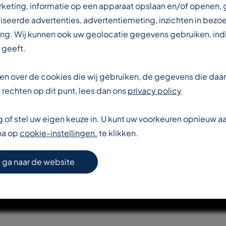
IN DE
rketing, informatie op een apparaat opslaan en/of openen,
iseerde advertenties, advertentiemeting, inzichten in bezo
ng. Wij kunnen ook uw geolocatie gegevens gebruiken, indi
DUSTRIE
 geeft.
eten over de cookies die wij gebruiken, de gegevens die da
rechten op dit punt, lees dan ons
privacy policy
of stel uw eigen keuze in. U kunt uw voorkeuren opnieuw 
na op
cookie-instellingen.
te klikken.
S VERDER OVER T-REX
 ga naar de website