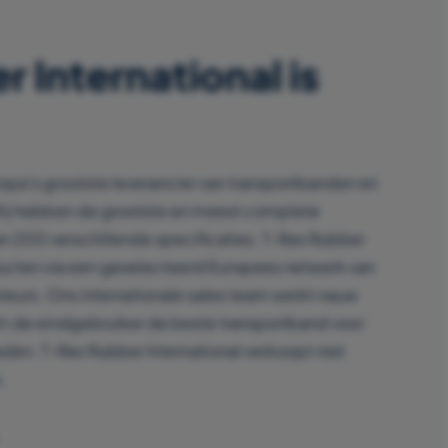
 International is
ropa’s grootste leverancier van transportbanden en
Wij hebben de grootste en meest complete
an 200 verschillende specificaties. T-Rex Rubber
ducten via een geselecteerd Europees netwerk van
uteurs. Ons internationale sales team werkt nauw
m de eindgebruiker de beste transportband voor
eden. T-Rex Rubber International verkoopt niet
.