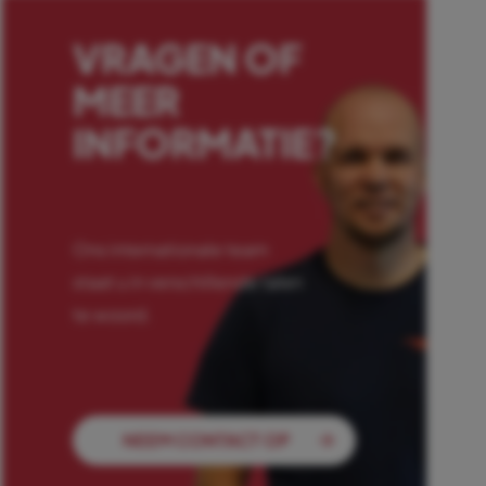
VRAGEN OF
MEER
INFORMATIE?
Ons internationale team
staat u in verschillende talen
te woord.
NEEM CONTACT OP