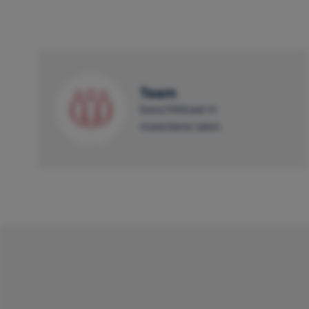
Team
beschikbaar in
meerdere talen