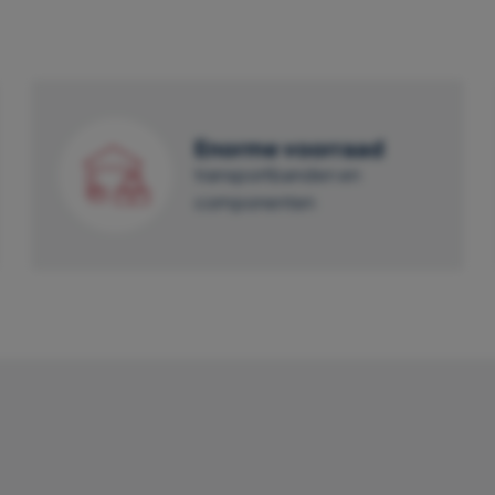
Enorme voorraad
transportbanden en
componenten