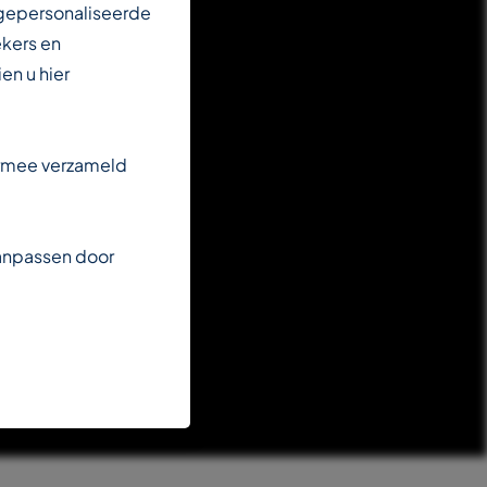
 gepersonaliseerde
ekers en
en u hier
armee verzameld
aanpassen door