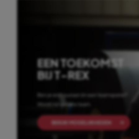
EEN TOEKOMST
BIJ T-REX
Ben je enthousiast én een teamspeler?
Wordt lid van ons team.
BEKIJK MOGELIJKHEDEN