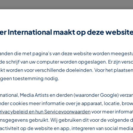
r International maakt op deze website
NIEUWS
CONTACT
WERKEN BIJ
estanden die met pagina’s van deze website worden meegest
e schrijf van uw computer worden opgeslagen. Er zijn vers
kt worden voor verschillende doeleinden. Voor het plaatsen
 geen toestemming nodig.
rnational, Media Artists en derden (waaronder Google) verz
IONALE
er cookies meer informatie over je apparaat, locatie, brow
rivacybeleid en hun Servicevoorwaarden
voor meer informat
sgegevens gebruikt. Wij gebruiken dit voor de volgende 
activiteit op de website en app, integreren van social media