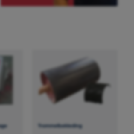
age
Trommelbekleding