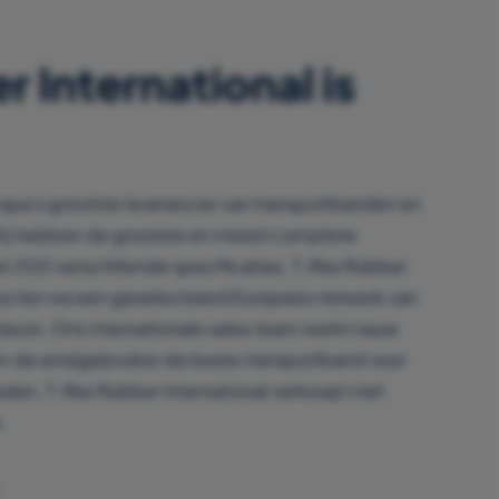
 International is
ropa’s grootste leverancier van transportbanden en
Wij hebben de grootste en meest complete
an 200 verschillende specificaties. T-Rex Rubber
ducten via een geselecteerd Europees netwerk van
uteurs. Ons internationale sales team werkt nauw
m de eindgebruiker de beste transportband voor
eden. T-Rex Rubber International verkoopt niet
.