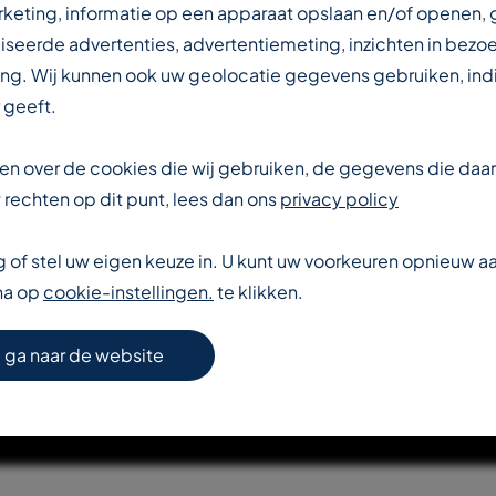
IN DE
rketing, informatie op een apparaat opslaan en/of openen,
iseerde advertenties, advertentiemeting, inzichten in bezo
ng. Wij kunnen ook uw geolocatie gegevens gebruiken, indi
DUSTRIE
 geeft.
eten over de cookies die wij gebruiken, de gegevens die da
rechten op dit punt, lees dan ons
privacy policy
of stel uw eigen keuze in. U kunt uw voorkeuren opnieuw 
na op
cookie-instellingen.
te klikken.
S VERDER OVER T-REX
 ga naar de website