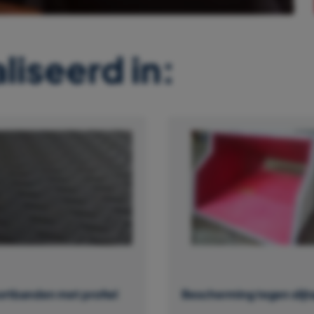
liseerd in:
ortbanden met profiel
Bescherming tegen slijt