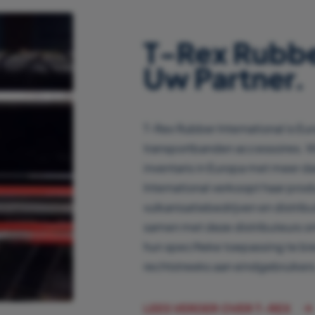
T-Rex Rubber
Uw Partner.
T-Rex Rubber International is Eu
transportbanden accessoires. 
inventaris in Europa met meer d
International verkoopt haar pro
vulkanisatiebedrijven en distrib
samen met deze distributeurs o
hun specifieke toepassing te bi
rechtstreeks aan eindgebruikers
LEES VERDER OVER T-REX