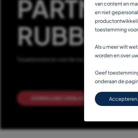
PARTNER 
van content en ma
en niet gepersonal
productontwikkeli
RUBBERIN
toestemming voor
Als u meer wilt w
worden en over uw 
Totaalleverancier voor de transportbandenindustrie
Geef toestemming 
onderaan de pagi
DOWNLOAD CATALOGUS
LEE
Accepteren,