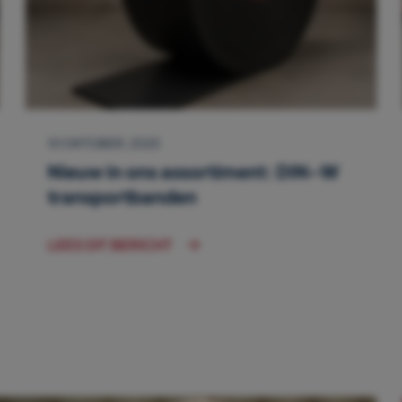
10 OKTOBER, 2025
Nieuw in ons assortiment: DIN-W
transportbanden
LEES DIT BERICHT