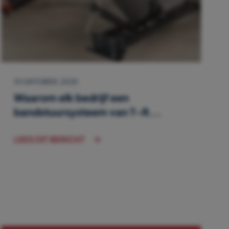
10 OKTOBER, 2025
Waarom elk bedrijf een
bandstuursysteem van T-R...
LEES DIT BERICHT