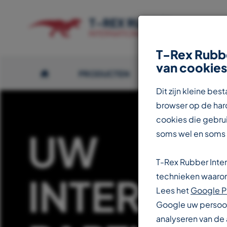
T-Rex Rubbe
van cookies
PRODUCTEN
OVER T-REX
Dit zijn kleine b
browser op de hard
cookies die gebrui
UW
soms wel en soms
T-Rex Rubber Inte
INTERNAT
technieken waarond
Lees het
Google P
Google uw persoon
analyseren van de 