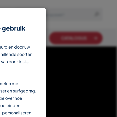
 gebruik
CATALOGUS
uurd en door uw
chillende soorten
 van cookies is
amelen met
ser en surfgedrag.
ie over hoe
doeleinden:
, personaliseren