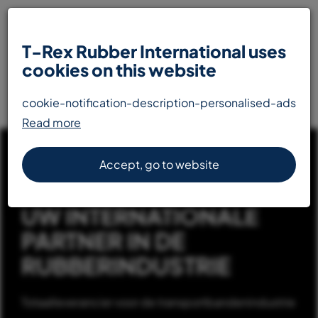
T-Rex Rubber International uses
cookies on this website
cookie-notification-description-personalised-ads
Read more
Accept, go to website
UW INTERNATIONALE
PARTNER IN DE
RUBBERINDUSTRIE
Totaalleverancier voor de transportbandenindustrie