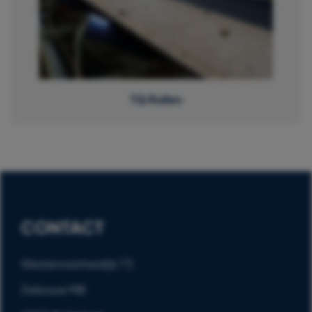
TQ Rollen
CONTACT
Westervoortsedijk 73
Gebouw MB