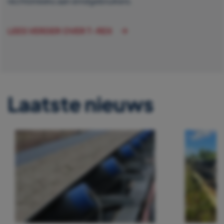
rechtstreeks aan eindgebruikers.
LEES VERDER OVER T-REX
Laatste nieuws