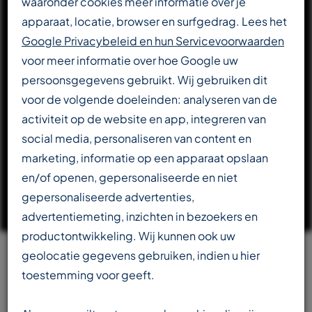
waaronder cookies meer informatie over je
apparaat, locatie, browser en surfgedrag. Lees het
DOWNLOAD CATALOGUS
Google Privacybeleid en hun Servicevoorwaarden
voor meer informatie over hoe Google uw
persoonsgegevens gebruikt. Wij gebruiken dit
LEES VERDER OVER T-REX
voor de volgende doeleinden: analyseren van de
activiteit op de website en app, integreren van
social media, personaliseren van content en
marketing, informatie op een apparaat opslaan
en/of openen, gepersonaliseerde en niet
gepersonaliseerde advertenties,
advertentiemeting, inzichten in bezoekers en
productontwikkeling. Wij kunnen ook uw
geolocatie gegevens gebruiken, indien u hier
Team
toestemming voor geeft.
beschikbaar in meerdere talen