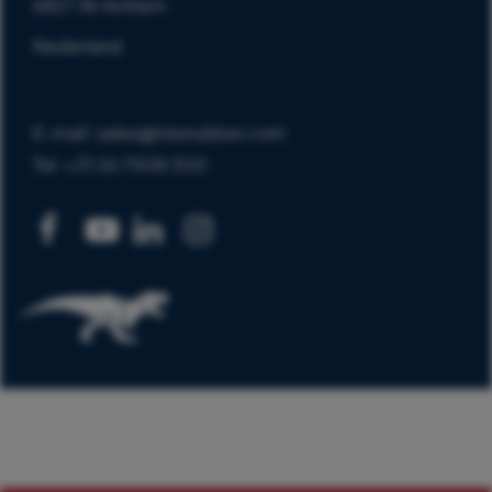
6827 AV Arnhem
Nederland
E-mail: sales@trexrubber.com
Tel: +31 26 7508 300