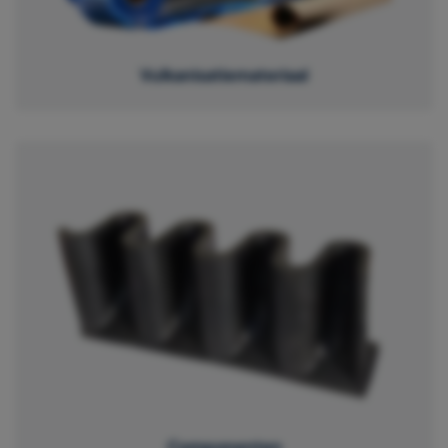
Vulkanisatiemateriaal
Componenten