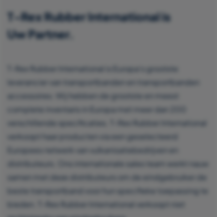
T-Rex Rubber International is
Uw Partner.
T-Rex Rubber International is Europa’s grootste
leverancier van transportbanden en transportbanden
accessoires. Wij hebben de grootste en meest
complete inventaris in Europa met meer dan 200
verschillende specificaties. T-Rex Rubber International
verkoopt haar producten via een geselecteerd
Europees netwerk van vulkanisatiebedrijven en
distributeurs. Ons internationale sales team werkt nauw
samen met deze distributeurs om de eindgebruiker de
beste transportband voor hun specifieke toepassing te
bieden. T-Rex Rubber International verkoopt niet